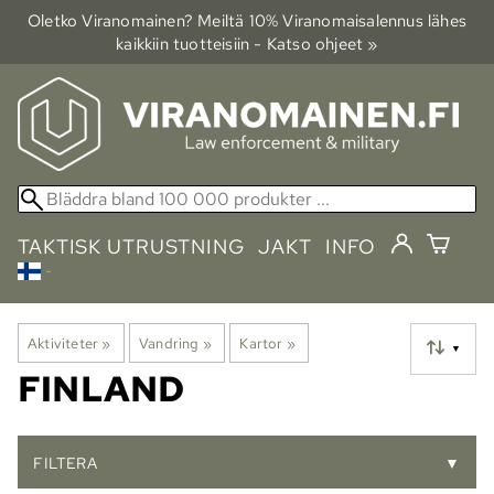
Oletko Viranomainen? Meiltä 10% Viranomais­alennus lähes
kaikkiin tuotteisiin - Katso ohjeet »
TAKTISK UTRUSTNING
JAKT
INFO
Aktiviteter
‪»
Vandring
‪»
Kartor
‪»
▼
FINLAND
FILTERA
▼