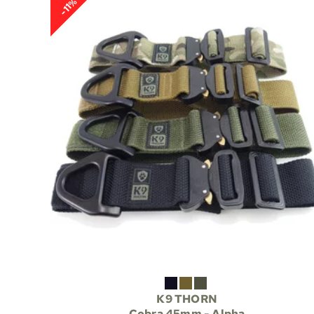
-11%
K9 THORN
Cobra 45mm - Alpha