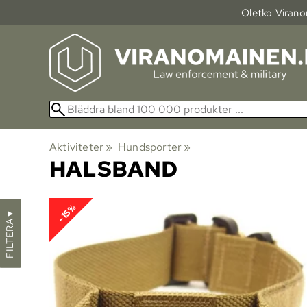
Oletko Viranom
Aktiviteter
‪»
Hundsporter
‪»
HALSBAND
-15%
▼
FILTERA