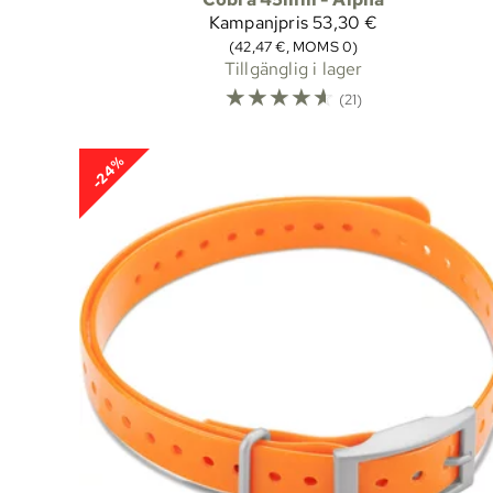
Kampanjpris
53,30 €
(42,47 €, MOMS 0)
Tillgänglig i lager
☆
☆
☆
☆
☆
(21)
-24%