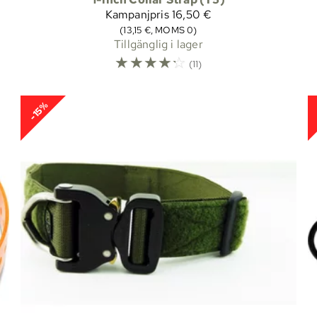
Kampanjpris
16,50 €
(13,15 €, MOMS 0)
Tillgänglig i lager
☆
☆
☆
☆
☆
(11)
-15%