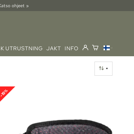
 Katso ohjeet »
SK UTRUSTNING
JAKT
INFO
▼
-15%