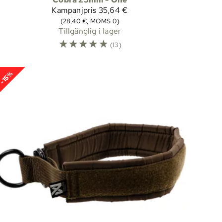
Kampanjpris
35,64 €
(28,40 €, MOMS 0)
Tillgänglig i lager
☆
☆
☆
☆
☆
(13)
-15%