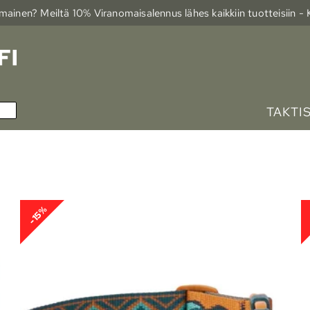
ainen? Meiltä 10% Viranomais­alennus lähes kaikkiin tuotteisiin -
TAKTI
-15%