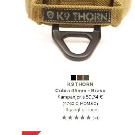
K9 THORN
Cobra 45mm - Bravo
Kampanjpris
59,74 €
(47,60 €, MOMS 0)
Tillgänglig i lager
☆
☆
☆
☆
☆
(41)