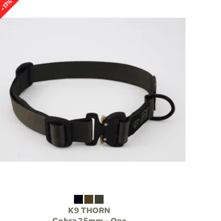
-11%
K9 THORN
Cobra 25mm - One