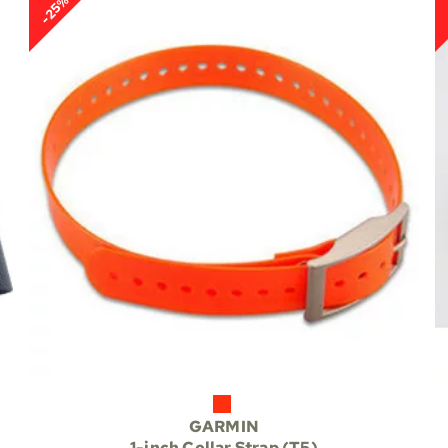
-25%
GARMIN
1-inch Collar Strap (T5)