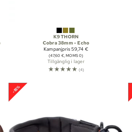
K9 THORN
)
Cobra 38mm - Echo
Kampanjpris
59,74 €
(47,60 €, MOMS 0)
Tillgänglig i lager
☆
☆
☆
☆
☆
(4)
-15%