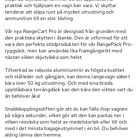
praktisk och hjälpsam en vagn kan vara. Vi skyttar
tenderar att släpa runt på mycket utrustning och
ammunition till en stor tävling.
Vår nya RangeCart Pro är designad från grunden med
den praktiska skytten i åtanke. Den är utformad för att
vara den perfekta stödprodukten för vår RangePack Pro-
ryggsäck, men kan användas lika framgångsrikt med
nästan vilken skjutväska som helst.
Tillverkad av robusta aluminiumrör av högsta kvalitet
och stålleder och gångjärn, kan denna rangevagn säkert
bära över 50 kg utrustning. Och med sina breda
uppblåsbara terrängdäck kan den bära den vikten vart du
än behöver åka!
Snabbkopplingsstiften gör att du kan fälla ihop vagnen
på några sekunder, vilket gör att den kan packas ner i
vilken resväska som helst av medelstorlek eller till och
med i det minsta bagageutrymmet i en bil. Du behöver
aldrig lämna den hemma.