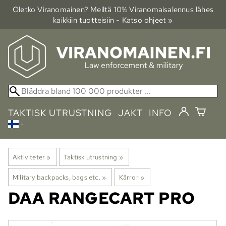
Oletko Viranomainen? Meiltä 10% Viranomais­alennus lähes
kaikkiin tuotteisiin - Katso ohjeet »
TAKTISK UTRUSTNING
JAKT
INFO
Aktiviteter
‪»
Taktisk utrustning
‪»
Military backpacks, bags etc.
‪»
Kärror
‪»
DAA
RANGECART PRO