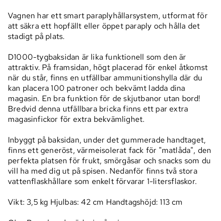
Vagnen har ett smart paraplyhållarsystem, utformat för
att säkra ett hopfällt eller öppet paraply och hålla det
stadigt på plats.
D1000-tygbaksidan är lika funktionell som den är
attraktiv. På framsidan, högt placerad för enkel åtkomst
när du står, finns en utfällbar ammunitionshylla där du
kan placera 100 patroner och bekvämt ladda dina
magasin. En bra funktion för de skjutbanor utan bord!
Bredvid denna utfällbara bricka finns ett par extra
magasinfickor för extra bekvämlighet.
Inbyggt på baksidan, under det gummerade handtaget,
finns ett generöst, värmeisolerat fack för "matlåda", den
perfekta platsen för frukt, smörgåsar och snacks som du
vill ha med dig ut på spisen. Nedanför finns två stora
vattenflaskhållare som enkelt förvarar 1-litersflaskor.
Vikt: 3,5 kg Hjulbas: 42 cm Handtagshöjd: 113 cm