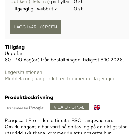
Butiken (Helsinki)
på hyllan
0 st
Tillgänglig i webbutik
0 st
Tillgång
Ungefär
60 - 90 dag(ar) från beställningen, tidigast 8.10.2026.
Lagersituationen
Meddela mig när produkten kommer in i lager igen
Produktbeskrivning
—
VISA ORIGINAL
Rangecart Pro – den ultimata IPSC-rangevagnen.
Om du någonsin har varit på en tävling på en riktigt stor,
utspridd skjutbana, kommer du att uppskatta hur