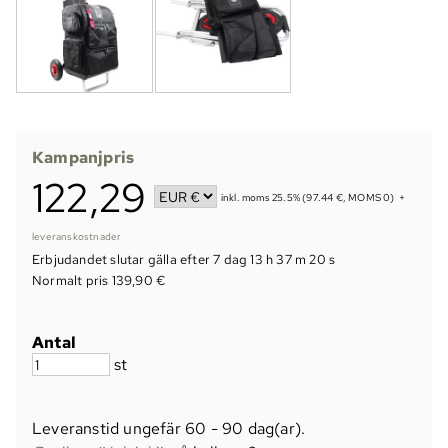
Kampanjpris
122,29
inkl. moms 25.5% (97.44 €, MOMS 0)
+
leveranskostnader
Erbjudandet slutar gälla efter
7 dag 13 h 37 m 19 s
Normalt pris 139,90 €
Antal
st
Leveranstid ungefär
60 - 90 dag(ar)
.