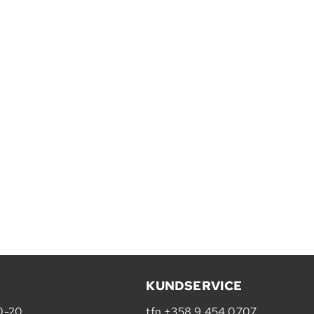
KUNDSERVICE
10-20
tfn
+358 9 454 0707