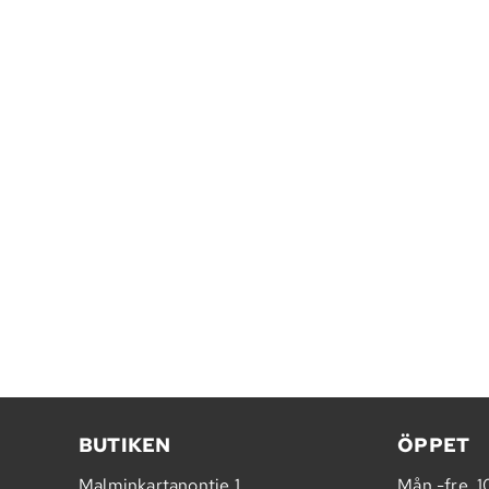
BUTIKEN
ÖPPET
Malminkartanontie 1
Mån.-fre. 