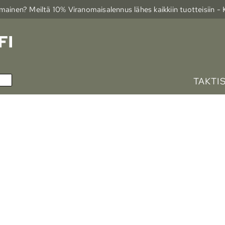
ainen? Meiltä 10% Viranomais­alennus lähes kaikkiin tuotteisiin -
TAKTI