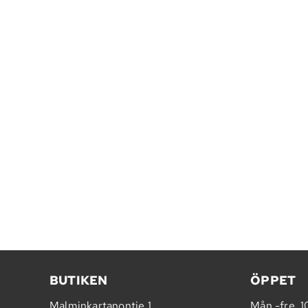
BUTIKEN
ÖPPET
Malminkartanontie 1
Mån.-fre. 