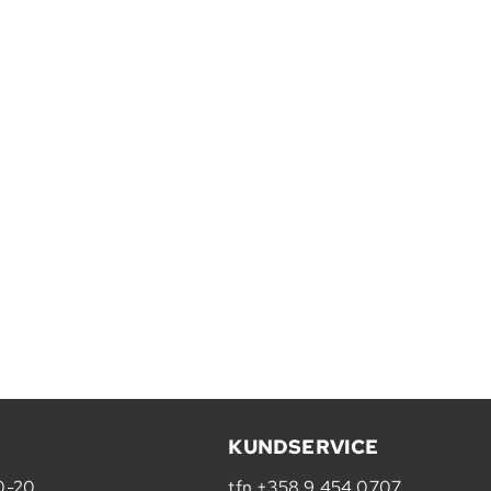
KUNDSERVICE
10-20
tfn
+358 9 454 0707