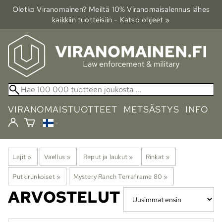
Oletko Viranomainen? Meiltä 10% Viranomais­alennus lähes
kaikkiin tuotteisiin - Katso ohjeet »
VIRANOMAISTUOTTEET
METSÄSTYS
INFO
Lajit
‪»
Vaellus
‪»
Reput ja laukut
‪»
Rinkat
‪»
Putkirunkoiset
‪»
Mystery Ranch Terraframe 80
‪»
ARVOSTELUT