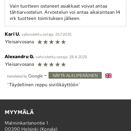
Vain tuotteen ostaneet asiakkaat voivat antaa
tähtiarvostelun. Arvostelun voi antaa aikaisintaan 14
vrk tuotteen toimituksen jälkeen.
Kari U.
vahvistettu ostaja, 25.7.2025
☆
☆
☆
☆
☆
Yleisarvosana
Alexandru G.
vahvistettu ostaja, 28.4.2025
☆
☆
☆
☆
☆
Yleisarvosana
—
NÄYTÄ ALKUPERÄINEN
Täydellinen reppu siviilikäyttöön
MYYMÄLÄ
Malminkartanontie 1
00390 Helsinki (Konala)