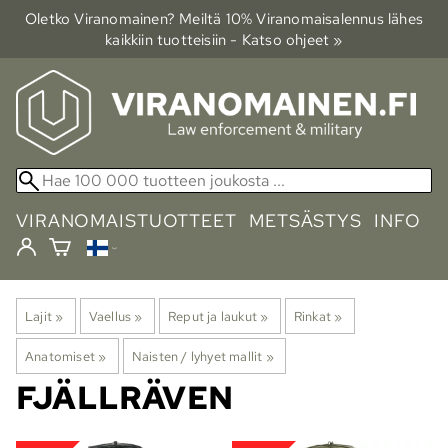
Oletko Viranomainen? Meiltä 10% Viranomais­alennus lähes
kaikkiin tuotteisiin - Katso ohjeet »
VIRANOMAISTUOTTEET
METSÄSTYS
INFO
Lajit
‪»
Vaellus
‪»
Reput ja laukut
‪»
Rinkat
‪»
Anatomiset
‪»
Naisten / lyhyet mallit
‪»
FJÄLLRÄVEN