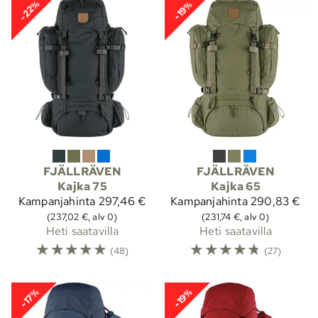
-22%
-19%
FJÄLLRÄVEN
FJÄLLRÄVEN
Kajka 75
Kajka 65
Kampanjahinta
297,46 €
Kampanjahinta
290,83 €
(237,02 €, alv 0)
(231,74 €, alv 0)
Heti saatavilla
Heti saatavilla
☆
☆
☆
☆
☆
☆
☆
☆
☆
☆
(48)
(27)
-17%
-19%