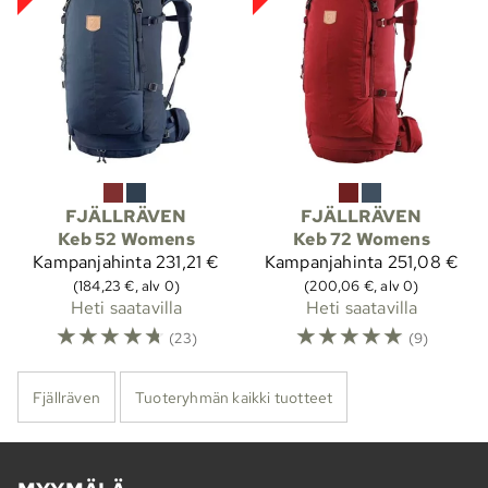
FJÄLLRÄVEN
FJÄLLRÄVEN
Keb 52 Womens
Keb 72 Womens
Kampanjahinta
231,21 €
Kampanjahinta
251,08 €
(184,23 €, alv 0)
(200,06 €, alv 0)
Heti saatavilla
Heti saatavilla
☆
☆
☆
☆
☆
☆
☆
☆
☆
☆
(23)
(9)
Fjällräven
Tuoteryhmän kaikki tuotteet