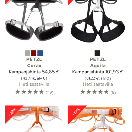
PETZL
PETZL
Corax
Aquila
Kampanjahinta
54,85 €
Kampanjahinta
101,93 €
(43,71 €, alv 0)
(81,22 €, alv 0)
Heti saatavilla
Heti saatavilla
☆
☆
☆
☆
☆
☆
☆
☆
☆
☆
(119)
(8)
-22%
-13%