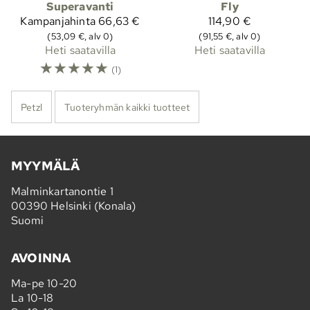
Superavanti
Fly
Kampanjahinta
66,63 €
114,90 €
(53,09 €, alv 0)
(91,55 €, alv 0)
Heti saatavilla
Heti saatavilla
☆
☆
☆
☆
☆
(1)
Petzl
Tuoteryhmän kaikki tuotteet
MYYMÄLÄ
Malminkartanontie 1
00390 Helsinki (Konala)
Suomi
AVOINNA
Ma-pe 10-20
La 10-18