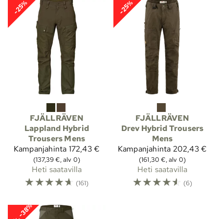
-25%
-25%
FJÄLLRÄVEN
FJÄLLRÄVEN
Lappland Hybrid
Drev Hybrid Trousers
Trousers Mens
Mens
Kampanjahinta
172,43 €
Kampanjahinta
202,43 €
(137,39 €, alv 0)
(161,30 €, alv 0)
Heti saatavilla
Heti saatavilla
☆
☆
☆
☆
☆
☆
☆
☆
☆
☆
(161)
(6)
Alk. -38%