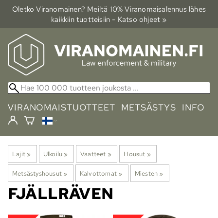
Oletko Viranomainen? Meiltä 10% Viranomais­alennus lähes
kaikkiin tuotteisiin - Katso ohjeet »
VIRANOMAISTUOTTEET
METSÄSTYS
INFO
Lajit
‪»
Ulkoilu
‪»
Vaatteet
‪»
Housut
‪»
Metsästyshousut
‪»
Kalvottomat
‪»
Miesten
‪»
FJÄLLRÄVEN