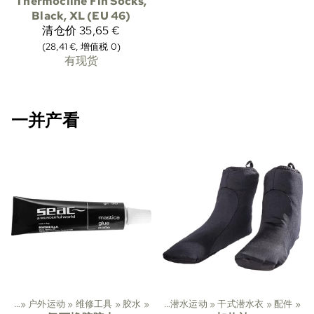
Thermocline Fin Socks,
Black, XL (EU 46)
清仓价
35,65 €
(28,41 €, 增值税 0)
有现货
一并产看
运动
‪»
户外运动
‪»
维修工具
‪»
胶水
体育运动
‪»
‪»
潜水运动
‪»
干式潜水衣
‪»
配件
‪»