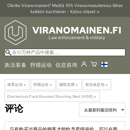
Oletko Viranomainen? Meiltä 10% Viranomais­alennus lähes
kaikkiin tuotteisiin - Katso ohjeet »
执法装备
狩猎运动
信息咨询
体育运动
‪»
狩猎运动
‪»
辅助支撑
‪»
射击休息包
‪»
Eberlestock Pack Mounted Shooting Rest (A1SR)
‪»
评论
只有购买过商品的顾客才能给予星级评价。可以在商