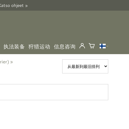
 Katso ohjeet »
执法装备
狩猎运动
信息咨询
rier)
‪»