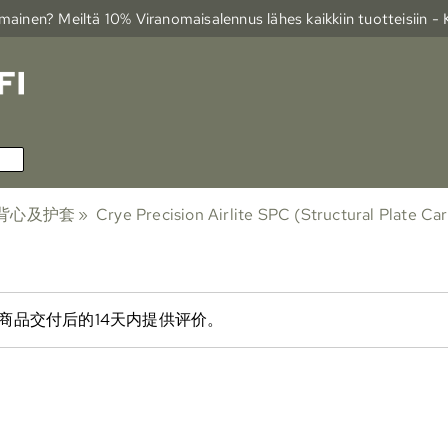
ainen? Meiltä 10% Viranomais­alennus lähes kaikkiin tuotteisiin -
背心及护套
‪»
Crye Precision Airlite SPC (Structural Plate Car
商品交付后的14天内提供评价。