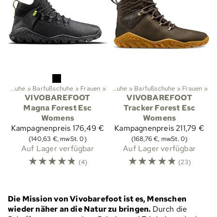
‪»
Sportarten
Schuhe
‪»
Barfußschuhe
‪»
Aktivitäten im Freien
‪»
Frauen
‪»
‪»
Schuhe
‪»
Barfußschuhe
‪»
Frauen
‪»
VIVOBAREFOOT
VIVOBAREFOOT
Magna Forest Esc
Tracker Forest Esc
Womens
Womens
Kampagnenpreis
176,49 €
Kampagnenpreis
211,79 €
(140,63 €, mwSt. 0)
(168,76 €, mwSt. 0)
Auf Lager verfügbar
Auf Lager verfügbar
☆
☆
☆
☆
☆
☆
☆
☆
☆
☆
(4)
(23)
Die Mission von Vivobarefoot ist es, Menschen
wieder näher an die Natur zu bringen.
Durch die