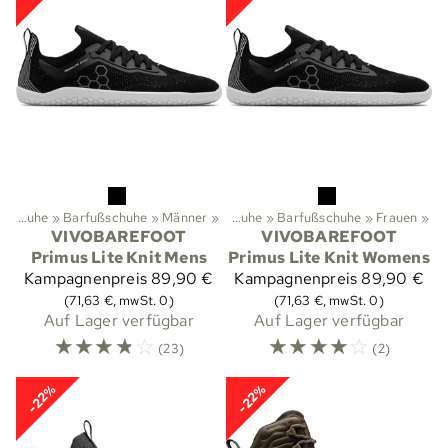
»
Sportarten
Schuhe
‪»
Barfußschuhe
‪»
Aktivitäten im Freien
‪»
Männer
‪»
‪»
Schuhe
‪»
Barfußschuhe
‪»
Frauen
‪»
VIVOBAREFOOT
VIVOBAREFOOT
Primus Lite Knit Mens
Primus Lite Knit Womens
Kampagnenpreis
89,90 €
Kampagnenpreis
89,90 €
(71,63 €, mwSt. 0)
(71,63 €, mwSt. 0)
Auf Lager verfügbar
Auf Lager verfügbar
☆
☆
☆
☆
☆
☆
☆
☆
☆
☆
(23)
(2)
-22%
-22%