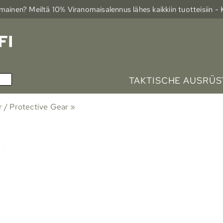
ainen? Meiltä 10% Viranomais­alennus lähes kaikkiin tuotteisiin -
TAKTISCHE AUSRÜ
 / Protective Gear
‪»