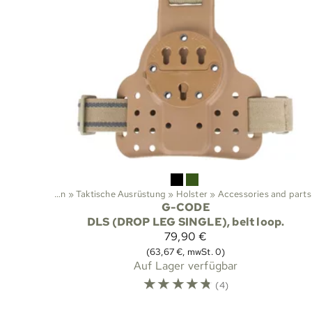
Sportarten
‪»
Taktische Ausrüstung
‪»
Holster
‪»
Accessories and parts
G-CODE
DLS (DROP LEG SINGLE), belt loop.
79,90 €
(63,67 €, mwSt. 0)
Auf Lager verfügbar
☆
☆
☆
☆
☆
(4)