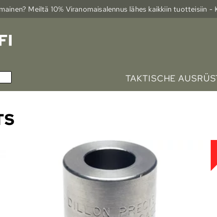
ainen? Meiltä 10% Viranomais­alennus lähes kaikkiin tuotteisiin -
TAKTISCHE AUSRÜ
TS