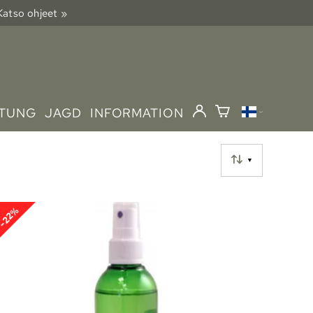
 Katso ohjeet »
STUNG
JAGD
INFORMATION
▼
-22%