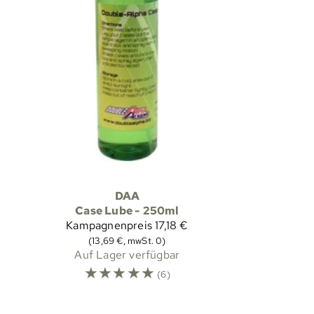
DAA
Case Lube - 250ml
Kampagnenpreis
17,18 €
(13,69 €, mwSt. 0)
Auf Lager verfügbar
☆
☆
☆
☆
☆
(6)