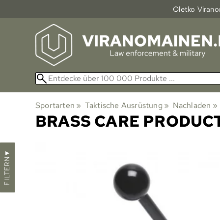
Oletko Viranom
Sportarten
‪»
Taktische Ausrüstung
‪»
Nachladen
‪»
BRASS CARE PRODUC
▼
FILTERN