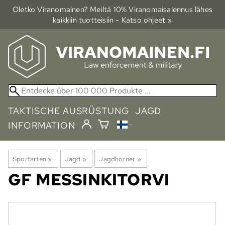
Oletko Viranomainen? Meiltä 10% Viranomais­alennus lähes
kaikkiin tuotteisiin - Katso ohjeet »
TAKTISCHE AUSRÜSTUNG
JAGD
INFORMATION
Sportarten
‪»
Jagd
‪»
Jagdhörner
‪»
GF
MESSINKITORVI