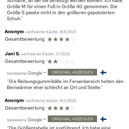
Schlaufe, an der sie befestigt werden können. Ich habe
Größe M für einen Fuß in Größe 40 genommen. Die
Größe S passte nicht in den größeren gepolsterten
Schuh.
Anonym
verifizierter Käufer, 18.9.2023
☆
☆
☆
☆
☆
Gesamtbewertung
Jani S.
verifizierter Käufer, 3.7.2023
☆
☆
☆
☆
☆
Gesamtbewertung
—
ORIGINAL ANZEIGEN
Die Reibungsgummibälle im Fersenbereich halten den
Beinwärmer eher schlecht an Ort und Stelle.
Anonym
verifizierter Käufer, 14.3.2023
☆
☆
☆
☆
☆
Gesamtbewertung
—
ORIGINAL ANZEIGEN
Die Größentabelle ist irreführend. Ich habe eine