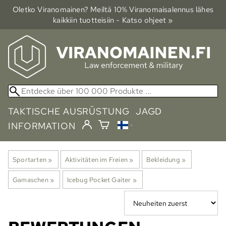
Oletko Viranomainen? Meiltä 10% Viranomais­alennus lähes
kaikkiin tuotteisiin - Katso ohjeet »
TAKTISCHE AUSRÜSTUNG
JAGD
INFORMATION
Sportarten
‪»
Aktivitäten im Freien
‪»
Bekleidung
‪»
Gamaschen
‪»
Icebug Pocket Gaiter
‪»