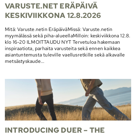
VARUSTE.NET ERÄPÄIVÄ
KESKIVIIKKONA 12.8.2026
Mitä: Varuste.netin EräpäiväMissä: Varuste.netin
myymälässä sekä piha-alueellaMilloin: keskiviikkona 12.8.
klo 16-20 ILMOITTAUDU NYT Tervetuloa hakemaan
inspiraatiota, parhaita varusteita sekä ennen kaikkea
asiantuntemusta tuleville vaellusretkille sekä alkavalle
metsästyskaude...
INTRODUCING DUER – THE