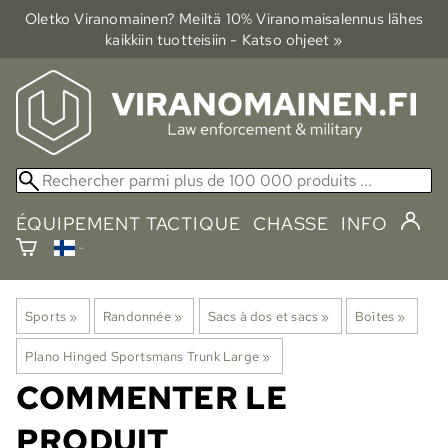
Oletko Viranomainen? Meiltä 10% Viranomais­alennus lähes
kaikkiin tuotteisiin - Katso ohjeet »
ÉQUIPEMENT TACTIQUE
CHASSE
INFO
Sports
‪»
Randonnée
‪»
Sacs à dos et sacs
‪»
Boîtes
‪»
Plano Hinged Sportsmans Trunk Large
‪»
COMMENTER LE
PRODUIT