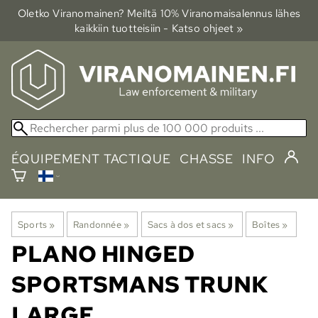
Oletko Viranomainen? Meiltä 10% Viranomais­alennus lähes
kaikkiin tuotteisiin - Katso ohjeet »
ÉQUIPEMENT TACTIQUE
CHASSE
INFO
Sports
‪»
Randonnée
‪»
Sacs à dos et sacs
‪»
Boîtes
‪»
PLANO
HINGED
SPORTSMANS TRUNK
LARGE