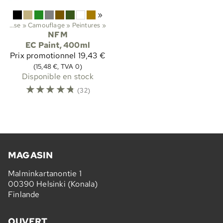
»
Chasse
‪»
Camouflage
‪»
Peintures
‪»
NFM
EC Paint, 400ml
Prix promotionnel
19,43 €
(15,48 €, TVA 0)
Disponible en stock
☆
☆
☆
☆
☆
(32)
MAGASIN
Malminkartanontie 1
00390 Helsinki (Konala)
Finlande
OUVERT