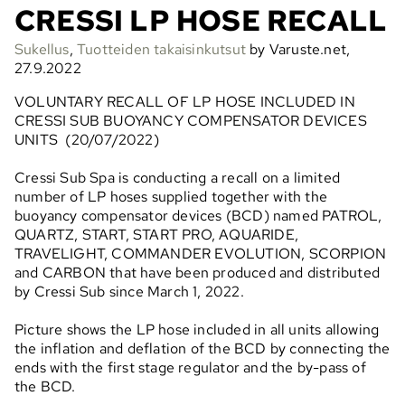
CRESSI LP HOSE RECALL
Sukellus
,
Tuotteiden takaisinkutsut
by Varuste.net,
27.9.2022
VOLUNTARY RECALL OF LP HOSE INCLUDED IN
CRESSI SUB BUOYANCY COMPENSATOR DEVICES
UNITS (20/07/2022)
Cressi Sub Spa is conducting a recall on a limited
number of LP hoses supplied together with the
buoyancy compensator devices (BCD) named PATROL,
QUARTZ, START, START PRO, AQUARIDE,
TRAVELIGHT, COMMANDER EVOLUTION, SCORPION
and CARBON that have been produced and distributed
by Cressi Sub since March 1, 2022.
Picture shows the LP hose included in all units allowing
the inflation and deflation of the BCD by connecting the
ends with the first stage regulator and the by-pass of
the BCD.