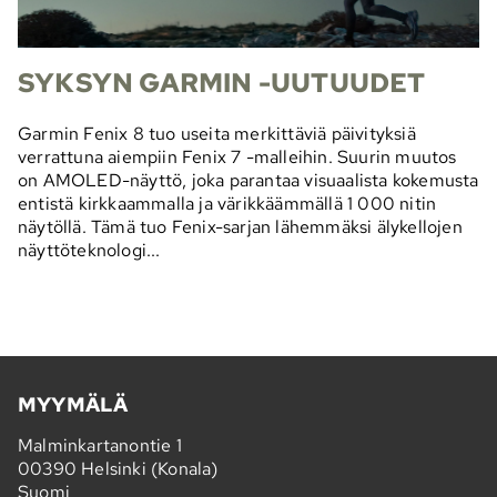
SYKSYN GARMIN -UUTUUDET
Garmin Fenix 8 tuo useita merkittäviä päivityksiä
verrattuna aiempiin Fenix 7 -malleihin. Suurin muutos
on AMOLED-näyttö, joka parantaa visuaalista kokemusta
entistä kirkkaammalla ja värikkäämmällä 1 000 nitin
näytöllä. Tämä tuo Fenix-sarjan lähemmäksi älykellojen
näyttöteknologi...
MYYMÄLÄ
Malminkartanontie 1
00390 Helsinki (Konala)
Suomi