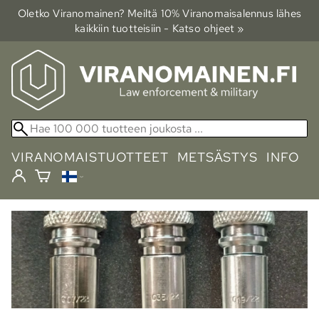
Oletko Viranomainen? Meiltä 10% Viranomais­alennus lähes
kaikkiin tuotteisiin - Katso ohjeet »
VIRANOMAISTUOTTEET
METSÄSTYS
INFO