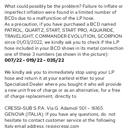
What could possibly be the problem? Failure to inflate or
imperfect inflation were found in a limited number of
BCDs due to a malfunction of the LP hose.
As a precaution, if you have purchased a BCD named
PATROL, QUARTZ, START, START PRO, AQUARIDE,
TRAVELIGHT, COMMANDER EVOLUTION, SCORPION
since 01/03/2022, we kindly ask you to check if the LP
hose included in your BCD shows in its metal connection
one of these 3 numbers (as shown in the picture):
007/22 - 019/22 - 035/22
We kindly ask you to immediately stop using your LP
hose and return it at your earliest either to your
Specialized Dealer where you bought it who will provide
a new unit free of charge or as an alternative, for a free
of charge replacement, directly to
CRESSI-SUB S.P.A. Via G. Adamoli 501 – 16165
GENOVA (ITALIA). If you have any questions, do not
hesitate to contact customer service at the following
Italy email address: resi@cressi.com