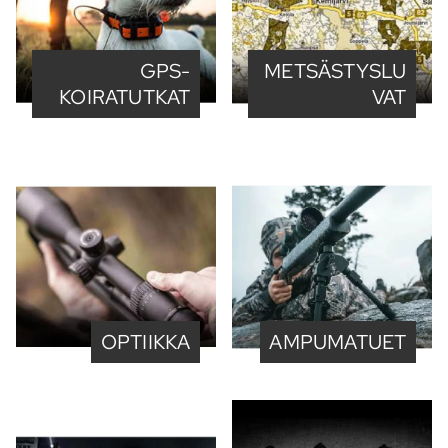
GPS-
METSÄSTYSLU
KOIRATUTKAT
VAT
OPTIIKKA
AMPUMATUET