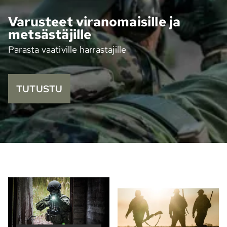
Varusteet viran­omaisille ja
metsäs­täjille
Parasta vaativille harras­tajille
TUTUSTU