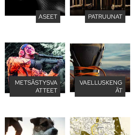
ASEET
PATRUUNAT
METSÄSTYSVA
VAELLUSKENG
ATTEET
ÄT