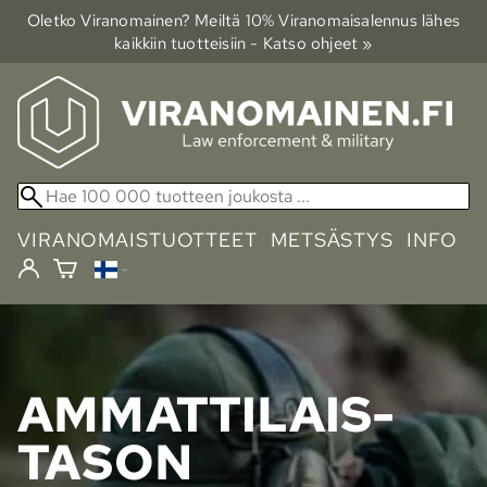
Oletko Viranomainen? Meiltä 10% Viranomais­alennus lähes
kaikkiin tuotteisiin - Katso ohjeet »
VIRANOMAISTUOTTEET
METSÄSTYS
INFO
AMMATTI­LAIS­
TASON