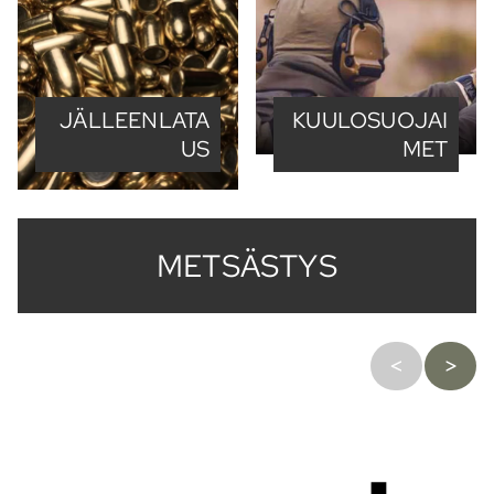
JÄLLEENLATA
KUULOSUOJAI
US
MET
METSÄSTYS