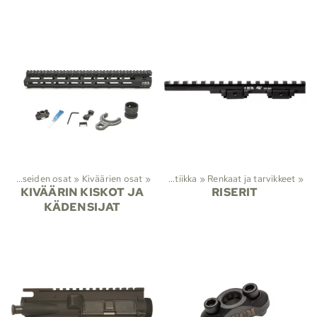
et
‪»
Aseiden osat
Lajit
‪»
Viranomaistuotteet
‪»
Kiväärien osat
‪»
‪»
Optiikka
‪»
Renkaat ja tarvikkeet
‪»
KIVÄÄRIN KISKOT JA
RISERIT
KÄDENSIJAT