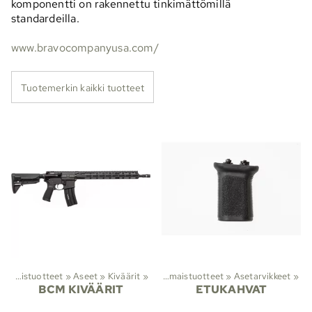
komponentti on rakennettu tinkimättömillä
standardeilla.
www.bravocompanyusa.com/
Tuotemerkin kaikki tuotteet
Viranomaistuotteet
‪»
Aseet
‪»
Kiväärit
Lajit
‪»
‪»
Viranomaistuotteet
‪»
Asetarvikkeet
‪»
BCM KIVÄÄRIT
ETUKAHVAT