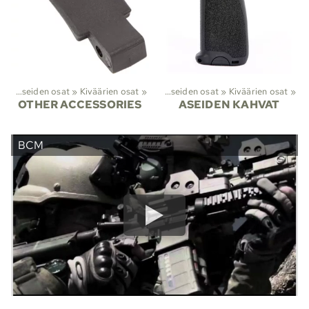
et
‪»
Aseiden osat
Lajit
‪»
‪»
Viranomaistuotteet
Kiväärien osat
‪»
‪»
Aseiden osat
‪»
Kiväärien osat
‪»
OTHER ACCESSORIES
ASEIDEN KAHVAT
BCM