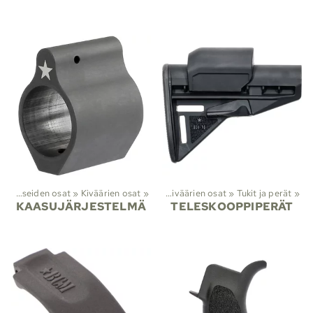
et
‪»
‪»
Viranomaistuotteet
Aseiden osat
‪»
Kiväärien osat
‪»
Aseiden osat
‪»
‪»
Kiväärien osat
‪»
Tukit ja perät
‪»
KAASUJÄRJESTELMÄ
TELESKOOPPIPERÄT