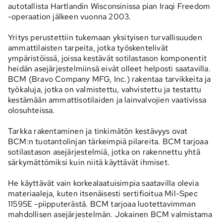
autotallista Hartlandin Wisconsinissa pian Iraqi Freedom
-operaation jälkeen vuonna 2003.
Yritys perustettiin tukemaan yksityisen turvallisuuden
ammattilaisten tarpeita, jotka työskentelivät
ympäristöissä, joissa kestävät sotilastason komponentit
heidän asejärjestelmiinsä eivät olleet helposti saatavilla.
BCM (Bravo Company MFG, Inc.) rakentaa tarvikkeita ja
työkaluja, jotka on valmistettu, vahvistettu ja testattu
kestämään ammattisotilaiden ja lainvalvojien vaativissa
olosuhteissa.
Tarkka rakentaminen ja tinkimätön kestävyys ovat
BCM:n tuotantolinjan tärkeimpiä pilareita. BCM tarjoaa
sotilastason asejärjestelmiä, jotka on rakennettu yhtä
särkymättömiksi kuin niitä käyttävät ihmiset.
He käyttävät vain korkealaatuisimpia saatavilla olevia
materiaaleja, kuten itsenäisesti sertifioitua Mil-Spec
11595E -piipputerästä. BCM tarjoaa luotettavimman
mahdollisen asejärjestelmän. Jokainen BCM valmistama