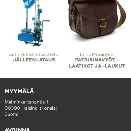
Lajit
‪»
Viranomaistuotteet
‪»
Lajit
‪»
Metsästys
‪»
JÄLLEENLATAUS
PATRUUNAVYÖT, -
LAATIKOT JA -LAUKUT
MYYMÄLÄ
Malminkartanontie 1
00390 Helsinki (Konala)
Suomi
AVOINNA