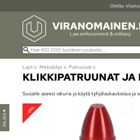
Oletko Viranom
Lajit
‪»
Metsästys
‪»
Patruunat
‪»
KLIKKIPATRUUNAT JA
Suojele aseesi iskuria ja käytä tyhjälaukauksissa ja s
-21%
▼
RAJAA