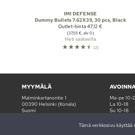
IMI DEFENSE
Dummy Bullets 7.62X39, 30 pcs, Black
Outlet-hinta
47,12 €
(37,55 €, alv 0)
Heti saatavilla
☆
☆
☆
☆
☆
(2)
MYYMÄLÄ
AVOINN
Malminkartanontie 1
Ma-pe 10-
00390 Helsinki (Konala)
La 10-18
Suomi
Su 10-18
Tämä verkkosivu käyttää e