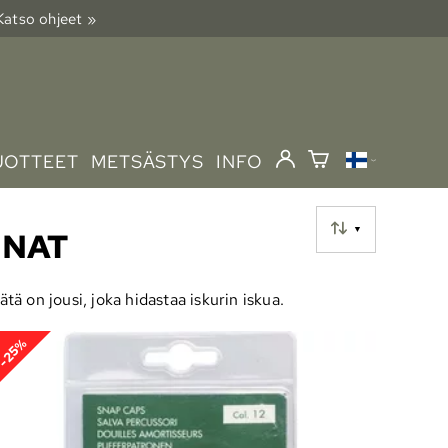
 Katso ohjeet »
UOTTEET
METSÄSTYS
INFO
▼
UNAT
ätä on jousi, joka hidastaa iskurin iskua.
-25%