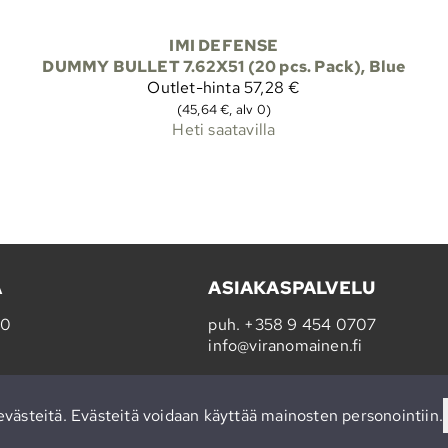
IMI DEFENSE
DUMMY BULLET 7.62X51 (20 pcs. Pack), Blue
Outlet-hinta
57,28 €
(45,64 €, alv 0)
Heti saatavilla
A
ASIAKASPALVELU
20
puh.
+358 9 454 0707
info@viranomainen.fi
Ma-pe 10-14
västeitä. Evästeitä voidaan käyttää mainosten personointiin.
(yhteinen Varuste.net:in kanssa)