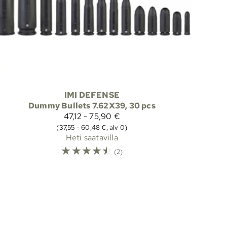
IMI DEFENSE
Dummy Bullets 7.62X39, 30 pcs
47,12 - 75,90 €
(37,55 - 60,48 €, alv 0)
Heti saatavilla
☆
☆
☆
☆
☆
(2)