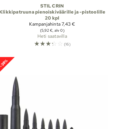
STIL CRIN
Klikkipatruuna pienoiskiväärille ja -pistoolille
20 kpl
Kampanjahinta
7,43 €
(5,92 €, alv 0)
Heti saatavilla
☆
☆
☆
☆
☆
(16)
-38%