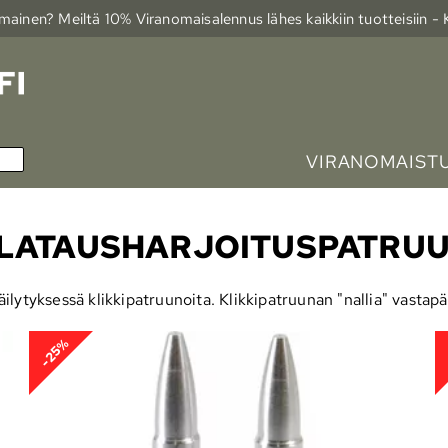
ainen? Meiltä 10% Viranomais­alennus lähes kaikkiin tuotteisiin -
VIRANOMAIST
 LATAUSHARJOITUSPATRU
äilytyksessä klikkipatruunoita. Klikkipatruunan "nallia" vastapä
-25%