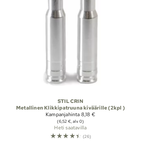
STIL CRIN
Metallinen Klikkipatruuna kiväärille (2kpl )
Kampanjahinta
8,18 €
(6,52 €, alv 0)
Heti saatavilla
☆
☆
☆
☆
☆
(26)