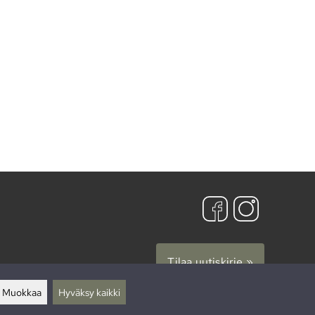
Tilaa uutiskirje »
Muokkaa
Hyväksy kaikki