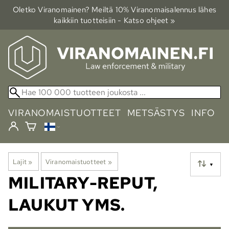
Oletko Viranomainen? Meiltä 10% Viranomais­alennus lähes
kaikkiin tuotteisiin - Katso ohjeet »
VIRANOMAISTUOTTEET
METSÄSTYS
INFO
Lajit
‪»
Viranomaistuotteet
‪»
▼
MILITARY-REPUT,
LAUKUT YMS.