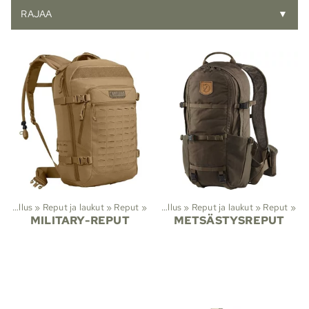
RAJAA
▼
»
Vaellus
‪»
Reput ja laukut
‪»
Reput
Lajit
‪»
‪»
Vaellus
‪»
Reput ja laukut
‪»
Reput
‪»
MILITARY-REPUT
METSÄSTYSREPUT