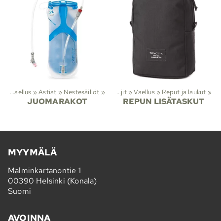
it
‪»
Vaellus
‪»
Astiat
‪»
Nestesäiliöt
‪»
Lajit
‪»
Vaellus
‪»
Reput ja laukut
‪»
JUOMARAKOT
REPUN LISÄTASKUT
MYYMÄLÄ
Malminkartanontie 1
00390 Helsinki (Konala)
Suomi
AVOINNA