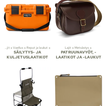
Lajit
‪»
Vaellus
‪»
Reput ja laukut
‪»
Lajit
‪»
Metsästys
‪»
SÄILYTYS- JA
PATRUUNAVYÖT, -
KULJETUSLAATIKOT
LAATIKOT JA -LAUKUT