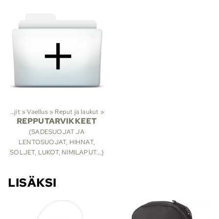
Lajit
‪»
Vaellus
‪»
Reput ja laukut
‪»
REPPUTARVIKKEET
(SADESUOJAT JA
LENTOSUOJAT, HIHNAT,
SOLJET, LUKOT, NIMILAPUT...)
LISÄKSI