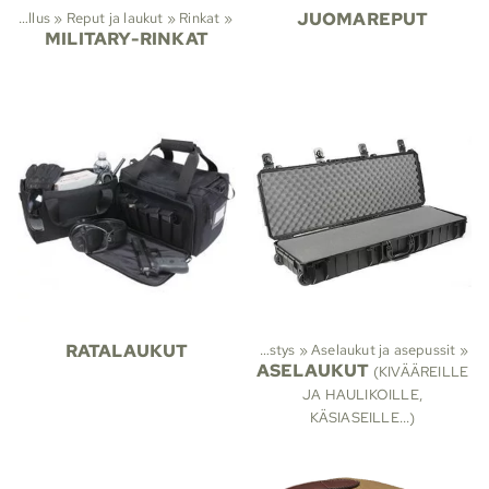
»
Vaellus
‪»
Reput ja laukut
‪»
Rinkat
‪»
JUOMAREPUT
MILITARY-RINKAT
RATALAUKUT
Lajit
‪»
Metsästys
‪»
Aselaukut ja asepussit
‪»
ASELAUKUT
(KIVÄÄREILLE
JA HAULIKOILLE,
KÄSIASEILLE...)