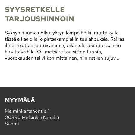
SYYSRETKELLE
TARJOUSHINNOIN
Syksyn huumaa Alkusyksyn lämpö höllii, mutta kyllä
tässä alkaa olla jo pirtsakampiakin tuulahduksia. Raikas
ilma liikuttaa joutuisammin, eikä tule touhutessa niin
hirvittävä hiki. Oli metsäreissu sitten tunnin,
vuorokauden tai viikon mittainen, niin retken sujuv...
MYYMÄLÄ
Malminkartanontie 1
00390 Helsinki (Konala)
Suomi