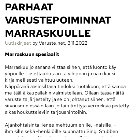
PARHAAT
VARUSTEPOIMINNAT
MARRASKUULLE
Uutiskirjeet
by Varuste.net, 3.11.2022
Marraskuun spesiaalit
Marraskuu jo sanana viittaa siihen, että luonto käy
yöpuulle - asettaudutaan talvilepoon ja näin kausi
kirjaimellisesti vaihtuu uuteen.
Näppäränä aasinsiltana tiedoksi tuotakoon, että samaa
me täällä kaupallakin valmistellaan. Ollaan tässä näitä
varusteita järjestelty ja se on johtanut siihen, että
siivousmielessä ollaan joitain tiettyjä vermeksiä pistetty
aikas houkutteleviin tarjoushintoihin.
Ajankohtaisinta lienee mehtuumiehille, -naisille, -
ihmisille sekä -henkilöille suunnattu Singi Stubben