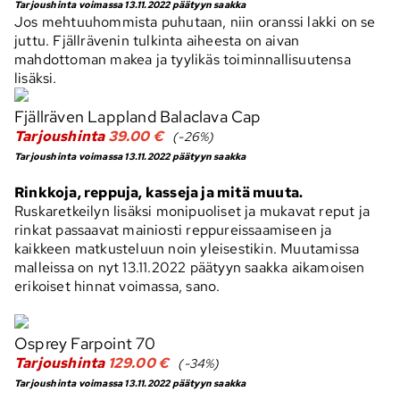
Tarjoushinta voimassa 13.11.2022 päätyyn saakka
Jos mehtuuhommista puhutaan, niin oranssi lakki on se
juttu. Fjällrävenin tulkinta aiheesta on aivan
mahdottoman makea ja tyylikäs toiminnallisuutensa
lisäksi.
Fjällräven Lappland Balaclava Cap
Tarjoushinta
39.00 €
(-26%)
Tarjoushinta voimassa 13.11.2022 päätyyn saakka
.
Rinkkoja, reppuja, kasseja ja mitä muuta.
Ruskaretkeilyn lisäksi monipuoliset ja mukavat reput ja
rinkat passaavat mainiosti reppureissaamiseen ja
kaikkeen matkusteluun noin yleisestikin. Muutamissa
malleissa on nyt 13.11.2022 päätyyn saakka aikamoisen
erikoiset hinnat voimassa, sano.
.
Osprey Farpoint 70
Tarjoushinta
129.00 €
(-34%)
Tarjoushinta voimassa 13.11.2022 päätyyn saakka