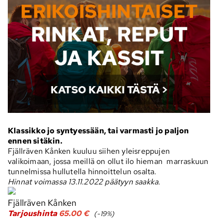
Klassikko jo syntyessään, tai varmasti jo paljon
ennen sitäkin.
Fjällräven Kånken kuuluu siihen yleisreppujen
valikoimaan, jossa meillä on ollut ilo hieman marraskuun
tunnelmissa hullutella hinnoittelun osalta.
Hinnat voimassa 13.11.2022 päätyyn saakka.
Fjällräven Kånken
Tarjoushinta
65.00 €
(-19%)