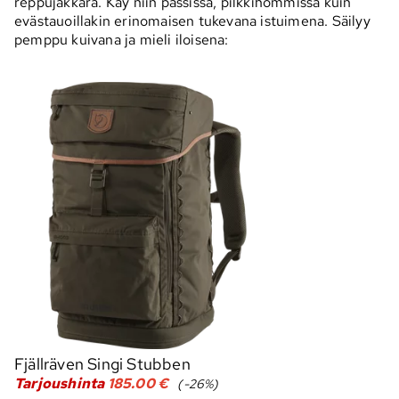
reppujakkara. Käy niin passissa, pilkkihommissa kuin
evästauoillakin erinomaisen tukevana istuimena. Säilyy
pemppu kuivana ja mieli iloisena:
Fjällräven Singi Stubben
Tarjoushinta
185.00 €
(-26%)