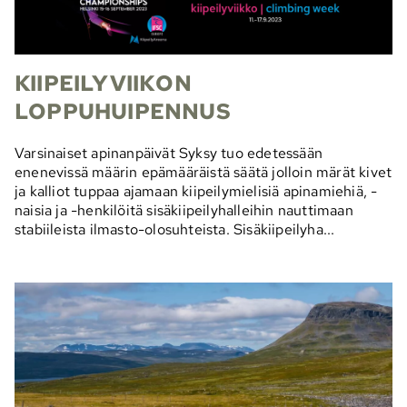
KIIPEILYVIIKON
LOPPUHUIPENNUS
Varsinaiset apinanpäivät Syksy tuo edetessään
enenevissä määrin epämääräistä säätä jolloin märät kivet
ja kalliot tuppaa ajamaan kiipeilymielisiä apinamiehiä, -
naisia ja -henkilöitä sisäkiipeilyhalleihin nauttimaan
stabiileista ilmasto-olosuhteista. Sisäkiipeilyha...