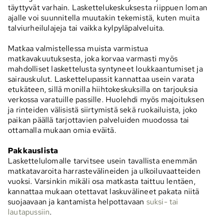
täyttyvät varhain. Laskettelukeskuksesta riippuen loman
ajalle voi suunnitella muutakin tekemistä, kuten muita
talviurheilulajeja tai vaikka kylpyläpalveluita.
Matkaa valmistellessa muista varmistua
matkavakuutuksesta, joka korvaa varmasti myös
mahdolliset laskettelusta syntyneet loukkaantumiset ja
sairauskulut. Laskettelupassit kannattaa usein varata
etukäteen, sillä monilla hiihtokeskuksilla on tarjouksia
verkossa varatuille passille. Huolehdi myös majoituksen
ja rinteiden välisistä siirtymistä sekä ruokailuista, joko
paikan päällä tarjottavien palveluiden muodossa tai
ottamalla mukaan omia eväitä.
Pakkauslista
Laskettelulomalle tarvitsee usein tavallista enemmän
matkatavaroita harrastevälineiden ja ulkoiluvaatteiden
vuoksi. Varsinkin mikäli osa matkasta taittuu lentäen,
kannattaa mukaan otettavat laskuvälineet pakata niitä
suojaavaan ja kantamista helpottavaan
suksi- tai
lautapussiin
.