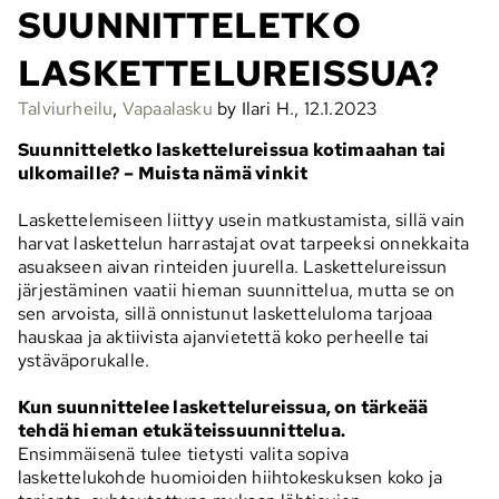
SUUNNITTELETKO
LASKETTELUREISSUA?
Talviurheilu
,
Vapaalasku
by Ilari H., 12.1.2023
Suunnitteletko laskettelureissua kotimaahan tai
ulkomaille? – Muista nämä vinkit
Laskettelemiseen liittyy usein matkustamista, sillä vain
harvat laskettelun harrastajat ovat tarpeeksi onnekkaita
asuakseen aivan rinteiden juurella. Laskettelureissun
järjestäminen vaatii hieman suunnittelua, mutta se on
sen arvoista, sillä onnistunut lasketteluloma tarjoaa
hauskaa ja aktiivista ajanvietettä koko perheelle tai
ystäväporukalle.
Kun suunnittelee laskettelureissua, on tärkeää
tehdä hieman etukäteissuunnittelua.
Ensimmäisenä tulee tietysti valita sopiva
laskettelukohde huomioiden hiihtokeskuksen koko ja