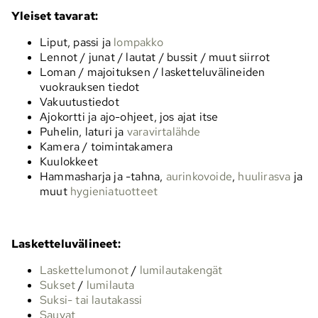
Yleiset tavarat:
Liput, passi ja
lompakko
Lennot / junat / lautat / bussit / muut siirrot
Loman / majoituksen / lasketteluvälineiden
vuokrauksen tiedot
Vakuutustiedot
Ajokortti ja ajo-ohjeet, jos ajat itse
Puhelin, laturi ja
varavirtalähde
Kamera / toimintakamera
Kuulokkeet
Hammasharja ja -tahna,
aurinkovoide
,
huulirasva
ja
muut
hygieniatuotteet
Lasketteluvälineet:
Laskettelumonot
/
lumilautakengät
Sukset
/
lumilauta
Suksi- tai lautakassi
Sauvat