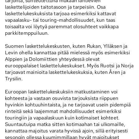
tarjonta, suhteutettuna mukaan lähtievien
laskettelijoiden taitotasoon ja tarpeisiin. Osa
laskettelukeskuksista tarjoaa esimerkiksi kattavat
vapaalasku- tai touring-mahdollisuudet, kun taas
toisaalta voi löytyä paremmat olosuhteet vaikkapa
parkkitemppuiluun.
Suomen laskettelukeskusten, kuten Rukan, Ylläksen ja
Levin ohella kannattaa pitää mielessä myös esimerkiksi
Alppien ja Dolomiittien yhteydessä olevat
eurooppalaiset laskettelukeskukset. Myös Ruotsi ja Norja
tarjoavat mainioita laskettelukeskuksia, kuten Åren ja
Trysilin.
Euroopan laskettelukeskuksiin matkustaminen voi
kohteesta ja vastaan osuvista tarjouksista riippuen
hyvinkin kohtuuhintaista, ja ne tarjoavat usein pidempiä
rinteitä sekä laajemmat mahdollisuudet esimerkiksi
touringiin ja vapaalaskuun kuin kotimaiset kohteet.
Suuntautuipa matka sitten kotimaahan tai ulkomaille,
kannattaa majoitus varata hyvissä ajoin, sillä erityisesti
sesongin ollessa kuumimmillaan hyvät majoitukset