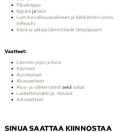
Päiväreppu
Kypärä
ja
lasit
Lumiturvallisuusvälineet ja hätälähetin (esim.
InReach)
Käsiä ja jalkoja lämmittävät lämpöpussit
Vaatteet:
Lämmin pipo ja huivi
Käsineet
Aurinkolasit
Alusvaatteet
Alus- ja välikerrastot
sekä
sukat
Laskettelutakki ja -housut
Arkivaatteet
SINUA SAATTAA KIINNOSTAA