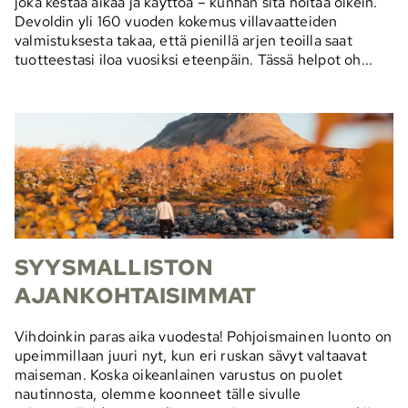
joka kestää aikaa ja käyttöä – kunhan sitä hoitaa oikein.
Devoldin yli 160 vuoden kokemus villavaatteiden
valmistuksesta takaa, että pienillä arjen teoilla saat
tuotteestasi iloa vuosiksi eteenpäin. Tässä helpot oh...
SYYSMALLISTON
AJANKOHTAISIMMAT
Vihdoinkin paras aika vuodesta! Pohjoismainen luonto on
upeimmillaan juuri nyt, kun eri ruskan sävyt valtaavat
maiseman. Koska oikeanlainen varustus on puolet
nautinnosta, olemme koonneet tälle sivulle