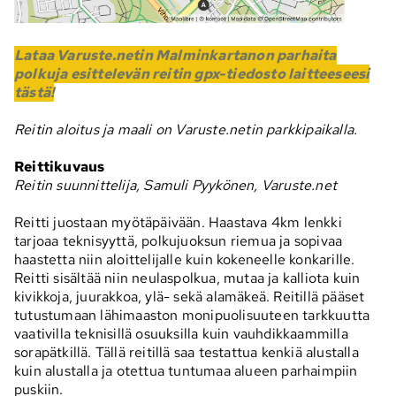
Lataa Varuste.netin Malminkartanon parhaita
polkuja esittelevän reitin gpx-tiedosto laitteeseesi
tästä!
Reitin aloitus ja maali on Varuste.netin parkkipaikalla.
Reittikuvaus
Reitin suunnittelija, Samuli Pyykönen, Varuste.net
Reitti juostaan myötäpäivään. Haastava 4km lenkki
tarjoaa teknisyyttä, polkujuoksun riemua ja sopivaa
haastetta niin aloittelijalle kuin kokeneelle konkarille.
Reitti sisältää niin neulaspolkua, mutaa ja kalliota kuin
kivikkoja, juurakkoa, ylä- sekä alamäkeä. Reitillä pääset
tutustumaan lähimaaston monipuolisuuteen tarkkuutta
vaativilla teknisillä osuuksilla kuin vauhdikkaammilla
sorapätkillä. Tällä reitillä saa testattua kenkiä alustalla
kuin alustalla ja otettua tuntumaa alueen parhaimpiin
puskiin.