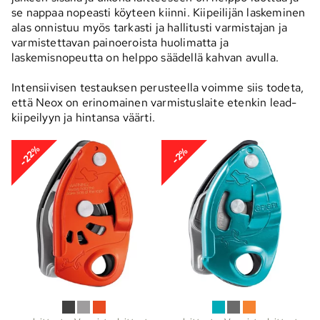
se nappaa nopeasti köyteen kiinni. Kiipeilijän laskeminen
alas onnistuu myös tarkasti ja hallitusti varmistajan ja
varmistettavan painoeroista huolimatta ja
laskemisnopeutta on helppo säädellä kahvan avulla.
Intensiivisen testauksen perusteella voimme siis todeta,
että Neox on erinomainen varmistuslaite etenkin lead-
kiipeilyyn ja hintansa väärti.
-22%
-2%