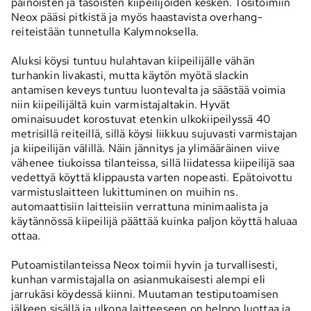
painoisten ja tasoisten kiipeilijöiden kesken. Tositoimiin
Neox pääsi pitkistä ja myös haastavista overhang-
reiteistään tunnetulla Kalymnoksella.
Aluksi köysi tuntuu hulahtavan kiipeilijälle vähän
turhankin livakasti, mutta käytön myötä slackin
antamisen keveys tuntuu luontevalta ja säästää voimia
niin kiipeilijältä kuin varmistajaltakin. Hyvät
ominaisuudet korostuvat etenkin ulkokiipeilyssä 40
metrisillä reiteillä, sillä köysi liikkuu sujuvasti varmistajan
ja kiipeilijän välillä. Näin jännitys ja ylimääräinen viive
vähenee tiukoissa tilanteissa, sillä liidatessa kiipeilijä saa
vedettyä köyttä klippausta varten nopeasti. Epätoivottu
varmistuslaitteen lukittuminen on muihin ns.
automaattisiin laitteisiin verrattuna minimaalista ja
käytännössä kiipeilijä päättää kuinka paljon köyttä haluaa
ottaa.
Putoamistilanteissa Neox toimii hyvin ja turvallisesti,
kunhan varmistajalla on asianmukaisesti alempi eli
jarrukäsi köydessä kiinni. Muutaman testiputoamisen
jälkeen sisällä ja ulkona laitteeseen on helppo luottaa ja