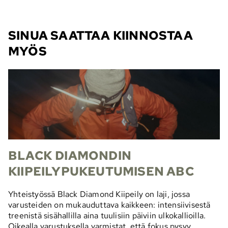
SINUA SAATTAA KIINNOSTAA
MYÖS
BLACK DIAMONDIN
KIIPEILYPUKEUTUMISEN ABC
Yhteistyössä Black Diamond Kiipeily on laji, jossa
varusteiden on mukauduttava kaikkeen: intensiivisestä
treenistä sisähallilla aina tuulisiin päiviin ulkokallioilla.
Oikealla varustuksella varmistat, että fokus pysyy