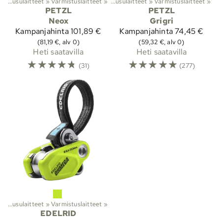
Lajit
Varmistuslaitteet ja nousulaitteet
‪»
Kiipeily
‪»
‪»
Varmistuslaitteet
‪»
Varmistuslaitteet ja nousulaitteet
‪»
Varmistuslaitteet
‪»
PETZL
PETZL
Neox
Grigri
Kampanjahinta
101,89 €
Kampanjahinta
74,45 €
(81,19 €, alv 0)
(59,32 €, alv 0)
Heti saatavilla
Heti saatavilla
☆
☆
☆
☆
☆
☆
☆
☆
☆
☆
(31)
(277)
Varmistuslaitteet ja nousulaitteet
‪»
Varmistuslaitteet
‪»
EDELRID