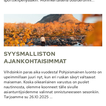
sporttikiipeilyssäkin. Moninkertaisena boulderoinni...
SYYSMALLISTON
AJANKOHTAISIMMAT
Vihdoinkin paras aika vuodesta! Pohjoismainen luonto on
upeimmillaan juuri nyt, kun eri ruskan sävyt valtaavat
maiseman. Koska oikeanlainen varustus on puolet
nautinnosta, olemme koonneet tälle sivulle
asiantuntijoidemme valinnat onnistuneeseen sesonkiin.
Tarjoamme su 26.10.2025 ...