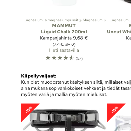
it
‪»
Kiipeily
‪»
Magnesium ja magnesiumpussit
‪»
Lajit
Magnesium
‪»
Kiipeily
‪»
‪»
Magnesium 
MAMMUT
Liquid Chalk 200ml
Uncut Whi
Kampanjahinta
9,68 €
K
(7,71 €, alv 0)
Heti saatavilla
☆
☆
☆
☆
☆
(57)
Kiipeilyvaljaat:
Kun olet muodostanut käsityksen siitä, millaiset valj
aina mukana sopivankokoiset vehkeet ja tiedät tasan 
myöten väriä ja mallia myöten mieluisat.
-15%
-15%