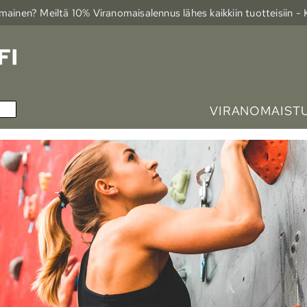
ainen? Meiltä 10% Viranomais­alennus lähes kaikkiin tuotteisiin -
VIRANOMAIST