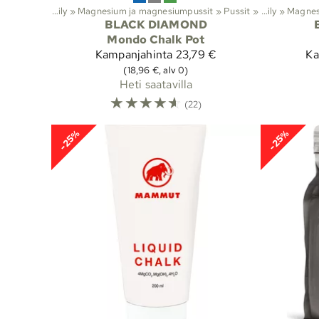
Lajit
‪»
Kiipeily
‪»
Magnesium ja magnesiumpussit
‪»
Lajit
Pussit
‪»
‪»
Kiipeily
‪»
Magnes
BLACK DIAMOND
Mondo Chalk Pot
Kampanjahinta
23,79 €
Ka
(18,96 €, alv 0)
Heti saatavilla
☆
☆
☆
☆
☆
(22)
-25%
-25%