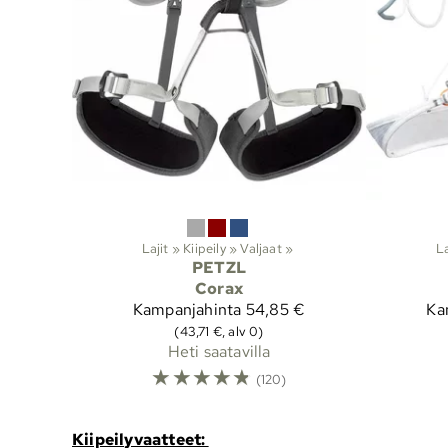
Lajit
‪»
Kiipeily
‪»
Valjaat
‪»
La
PETZL
Corax
Kampanjahinta
54,85 €
Ka
(43,71 €, alv 0)
Heti saatavilla
☆
☆
☆
☆
☆
(120)
Kiipeilyvaatteet: