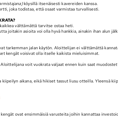
armistajana)
köysillä itsenäisesti kavereiden kanssa.
ti, joka todistaa, että osaat varmistaa turvallisesti.
KRATA?
 kaikkea välttämättä tarvitse ostaa heti.
ta joitakin asioita voi olla hyvä hankkia, ainakin ihan alun jäl
vat tarkemman jalan käytön. Aloittelijan ei välttämättä kannata
et kengät voisivat olla itselle kaikista mieluisimmat.
t. Aloittelijana voit vuokrata valjaat ennen kuin saat muodostett
ipeilyn aikana, eikä hikiset tassut liusu otteilla. Yleensä kii
:
 kengät ovat ensimmäisiä varusteita joihin kannattaa investoid