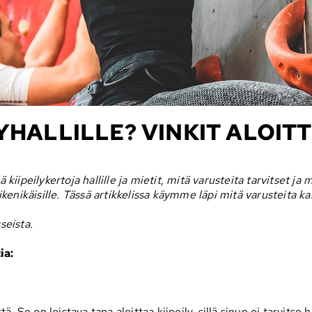
YHALLILLE? VINKIT ALOIT
peilykertoja hallille ja mietit, mitä varusteita tarvitset ja m
aikenikäisille. Tässä artikkelissa käymme läpi mitä varusteita k
sseista.
ia:
ä. Se on loistava tapa aloittaa kiipeily, sillä sinun ei tarvitse 