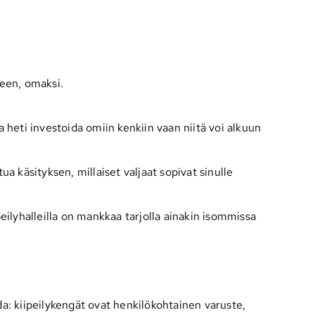
keen, omaksi.
 heti investoida omiin kenkiin vaan niitä voi alkuun
ua käsityksen, millaiset valjaat sopivat sinulle
peilyhalleilla on mankkaa tarjolla ainakin isommissa
a: kiipeilykengät ovat henkilökohtainen varuste,