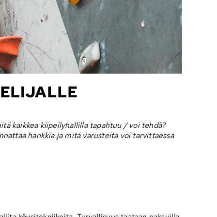
TELIJALLE
itä kaikkea kiipeilyhallilla tapahtuu / voi tehdä?
annattaa hankkia ja mitä varusteita voi tarvittaessa
hallita köysitekniikoita. Turvallisuus taataan paksuilla