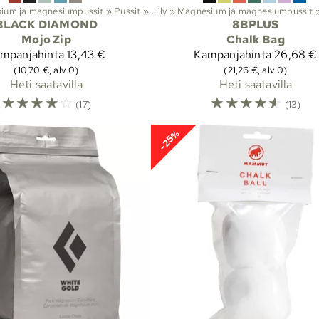
ium ja magnesiumpussit
‪»
Lajit
Pussit
‪»
‪»
Kiipeily
‪»
Magnesium ja magnesiumpussit
‪
BLACK DIAMOND
8BPLUS
Mojo Zip
Chalk Bag
mpanjahinta
13,43 €
Kampanjahinta
26,68 €
(10,70 €, alv 0)
(21,26 €, alv 0)
Heti saatavilla
Heti saatavilla
☆
☆
☆
☆
☆
☆
☆
☆
☆
☆
(17)
(13)
-25%