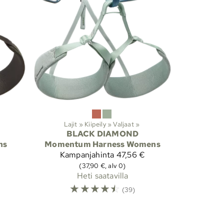
Lajit
‪»
Kiipeily
‪»
Valjaat
‪»
BLACK DIAMOND
ns
Momentum Harness Womens
Kampanjahinta
47,56 €
(37,90 €, alv 0)
Heti saatavilla
☆
☆
☆
☆
☆
(39)