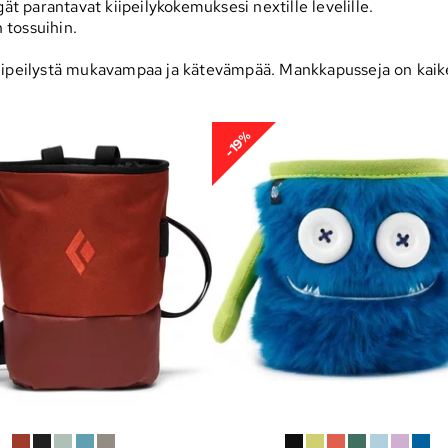
gät parantavat kiipeilykokemuksesi nextille levelille.
n tossuihin.
ipeilystä mukavampaa ja kätevämpää. Mankkapusseja on kaikenm
-19%