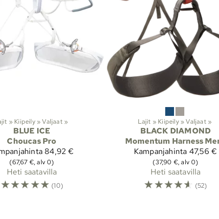
jit
‪»
Kiipeily
‪»
Valjaat
‪»
Lajit
‪»
Kiipeily
‪»
Valjaat
‪»
BLUE ICE
BLACK DIAMOND
Choucas Pro
Momentum Harness Me
mpanjahinta
84,92 €
Kampanjahinta
47,56 €
(67,67 €, alv 0)
(37,90 €, alv 0)
Heti saatavilla
Heti saatavilla
☆
☆
☆
☆
☆
☆
☆
☆
☆
☆
(10)
(52)