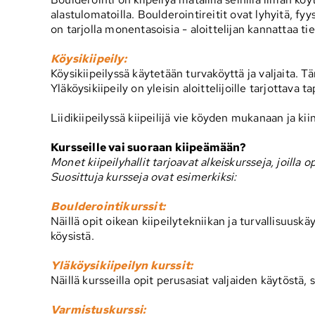
alastulomatoilla. Boulderointireitit ovat lyhyitä, f
on tarjolla monentasoisia - aloittelijan kannattaa ti
Köysikiipeily:
Köysikiipeilyssä käytetään turvaköyttä ja valjaita. T
Yläköysikiipeily on yleisin aloittelijoille tarjottava t
Liidikiipeilyssä kiipeilijä vie köyden mukanaan ja 
Kursseille vai suoraan kiipeämään?
Monet kiipeilyhallit tarjoavat alkeiskursseja, joilla op
Suosittuja kursseja ovat esimerkiksi:
Boulderointikurssit:
Näillä opit oikean kiipeilytekniikan ja turvallisuus
köysistä.
Yläköysikiipeilyn kurssit:
Näillä kursseilla opit perusasiat valjaiden käytöstä,
Varmistuskurssi: