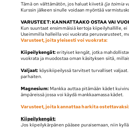
Tämä on välttämätön, jos haluat kiivetä
(ja toimia v
Kurssin jälkeen sinulle voidaan myöntää varmistuskort
VARUSTEET: KANNATTAAKO OSTAA VAI VUO
Kun suuntaat ensimmäisiä kertoja kiipeilyhallille, ei
Useimmilla halleilla voi vuokrata perusvarusteet, mut
Varusteet, joita yleisesti voi vuokrata:
Kiipeilykengät:
erityiset kengät, jotka mahdollista
vuokrata ja muodostaa oman käsityksen siitä, millais
Valjaat:
köysikiipeilyssä tarvitset turvalliset valjaa
parhaiten.
Magnesium:
Mankka auttaa pitämään kädet kuivina ki
ämpäreissä jossa voi käydä mankkaamassa kädet.
Varusteet, joita kannattaa harkita ostettavaksi
Kiipeilykengät:
Jos kiipeilykärpänen pääsee puraisemaan, niin kyllä