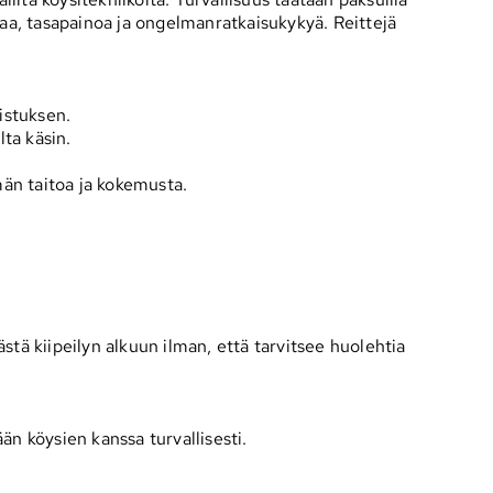
imaa, tasapainoa ja ongelmanratkaisukykyä. Reittejä
mistuksen.
lta käsin.
män taitoa ja kokemusta.
stä kiipeilyn alkuun ilman, että tarvitsee huolehtia
än köysien kanssa turvallisesti.