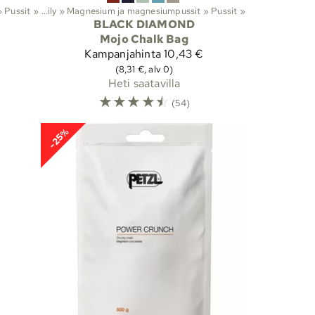
»
Lajit
Pussit
‪»
‪»
Kiipeily
‪»
Magnesium ja magnesiumpussit
‪»
Pussit
‪»
BLACK DIAMOND
Mojo Chalk Bag
Kampanjahinta
10,43 €
(8,31 €, alv 0)
Heti saatavilla
☆
☆
☆
☆
☆
(54)
-25%