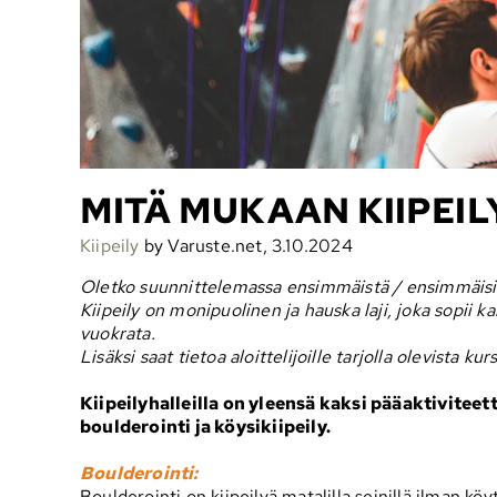
MITÄ MUKAAN KIIPEIL
Kiipeily
by Varuste.net, 3.10.2024
Oletko suunnittelemassa ensimmäistä / ensimmäisiä kii
Kiipeily on monipuolinen ja hauska laji, joka sopii k
vuokrata.
Lisäksi saat tietoa aloittelijoille tarjolla olevista kur
Kiipeilyhalleilla on yleensä kaksi pääaktiviteett
boulderointi ja köysikiipeily.
Boulderointi:
Boulderointi on kiipeilyä matalilla seinillä ilman köytt