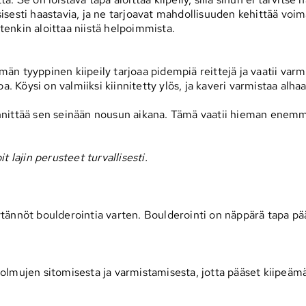
yysisesti haastavia, ja ne tarjoavat mahdollisuuden kehittää vo
etenkin aloittaa niistä helpoimmista.
ämän tyyppinen kiipeily tarjoaa pidempiä reittejä ja vaatii var
apa. Köysi on valmiiksi kiinnitetty ylös, ja kaveri varmistaa alhaa
kiinnittää sen seinään nousun aikana. Tämä vaatii hieman enem
it lajin perusteet turvallisesti.
käytännöt boulderointia varten. Boulderointi on näppärä tapa pää
 solmujen sitomisesta ja varmistamisesta, jotta pääset kiipeämä