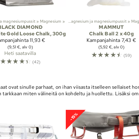
ja magnesiumpussit
‪»
Lajit
Magnesium
‪»
Kiipeily
‪»
‪»
Magnesium ja magnesiumpussit
‪»
Lajit
Mag
‪
BLACK DIAMOND
MAMMUT
te Gold Loose Chalk, 300g
Chalk Ball 2 x 40g
ampanjahinta
11,93 €
Kampanjahinta
7,43 €
(9,51 €, alv 0)
(5,92 €, alv 0)
Heti saatavilla
☆
☆
☆
☆
☆
(59)
☆
☆
☆
☆
☆
(42)
aat ovat sinulle parhaat, on ihan viisasta itselleen sellaiset h
tarkkaan miten välineitä on kohdeltu ja huollettu. Lisäksi omat
-15%