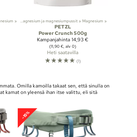
nesium
»
Kiipeily
‪»
‪»
Magnesium ja magnesiumpussit
‪»
Magnesium
‪»
PETZL
Power Crunch 500g
Kampanjahinta
14,93 €
(11,90 €, alv 0)
Heti saatavilla
☆
☆
☆
☆
☆
(1)
ommata. Omilla kamoilla takaat sen, että sinulla on
 kamat on yleensä ihan itse valittu, eli sitä
-15%