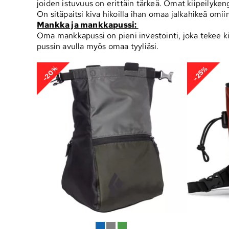
joiden istuvuus on erittäin tärkeä. Omat kiipeilyken
On sitäpaitsi kiva hikoilla ihan omaa jalkahikeä omii
Mankka ja mankkapussi:
Oma mankkapussi on pieni investointi, joka tekee ki
pussin avulla myös omaa tyyliäsi.
-20%
-25%