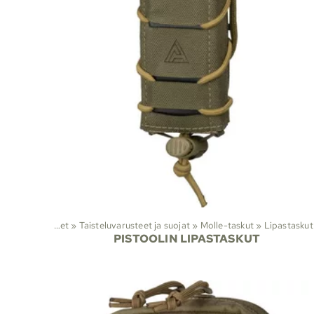
Viranomaistuotteet
‪»
Taisteluvarusteet ja suojat
‪»
Molle-taskut
‪»
Lipastaskut
PISTOOLIN LIPASTASKUT