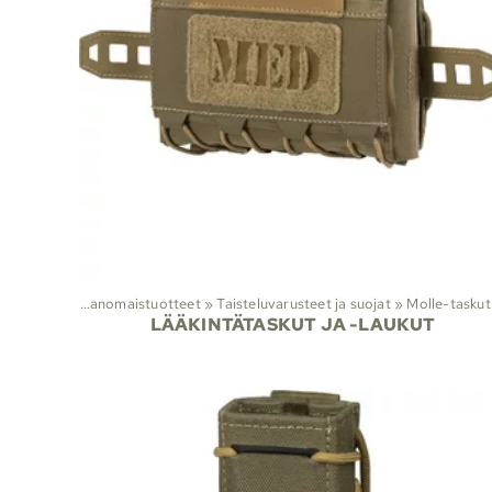
Lajit
‪»
Viranomaistuotteet
‪»
Taisteluvarusteet ja suojat
‪»
Molle-taskut
Laj
LÄÄKINTÄTASKUT JA -LAUKUT