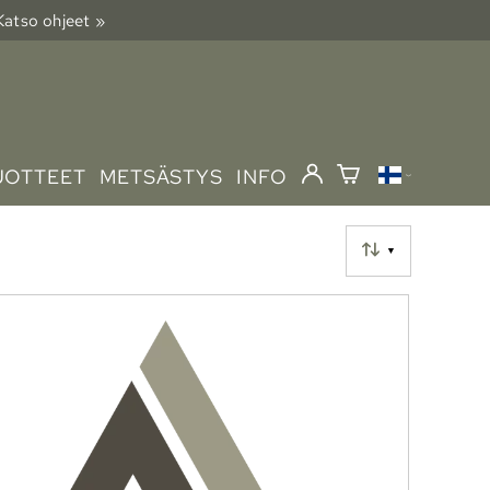
 Katso ohjeet »
UOTTEET
METSÄSTYS
INFO
▼