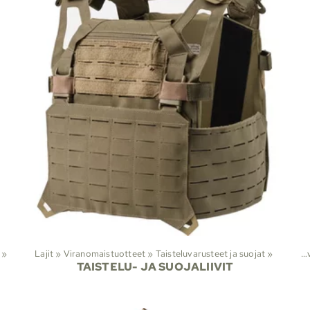
‪»
Lajit
‪»
Viranomaistuotteet
‪»
Lajit
Taisteluvarusteet ja suojat
‪»
Viranomaistuotteet
‪»
‪»
TAISTELU- JA SUOJALIIVIT