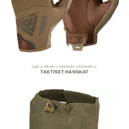
Lajit
‪»
Ulkoilu
‪»
Vaatteet
‪»
Käsineet
‪»
TAKTISET HANSKAT