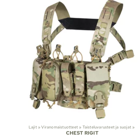
Lajit
‪»
Viranomaistuotteet
‪»
Taisteluvarusteet ja suojat
Laj
‪»
CHEST RIGIT