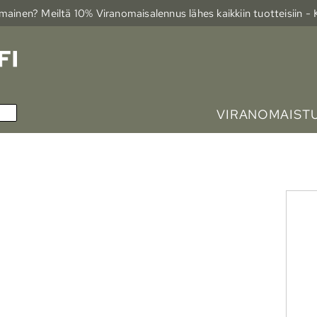
ainen? Meiltä 10% Viranomais­alennus lähes kaikkiin tuotteisiin -
VIRANOMAIST