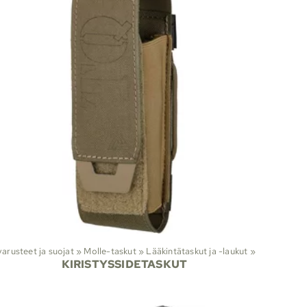
Taisteluvarusteet ja suojat
‪»
Molle-taskut
‪»
Lääkintätaskut ja -laukut
‪»
KIRISTYSSIDETASKUT