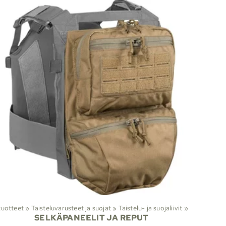
iranomaistuotteet
‪»
Taisteluvarusteet ja suojat
‪»
Taistelu- ja suojaliivit
‪»
SELKÄPANEELIT JA REPUT