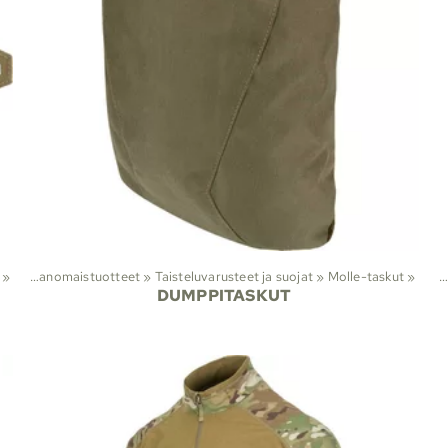
it
‪»
‪»
Viranomaistuotteet
‪»
Taisteluvarusteet ja suojat
Lajit
‪»
Molle-taskut
‪»
‪»
DUMPPITASKUT