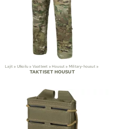
Lajit
‪»
Ulkoilu
‪»
Vaatteet
‪»
Housut
‪»
Military-housut
‪»
TAKTISET HOUSUT