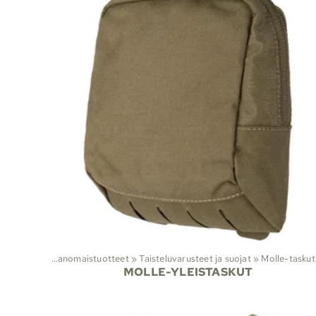
Lajit
‪»
Viranomaistuotteet
‪»
Taisteluvarusteet ja suojat
‪»
Molle-taskut
MOLLE-YLEISTASKUT