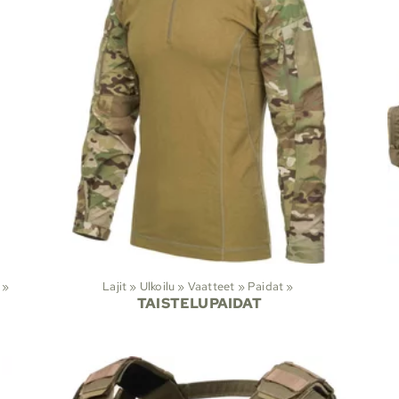
‪»
Lajit
‪»
Ulkoilu
‪»
Vaatteet
‪»
Paidat
‪»
TAISTELUPAIDAT