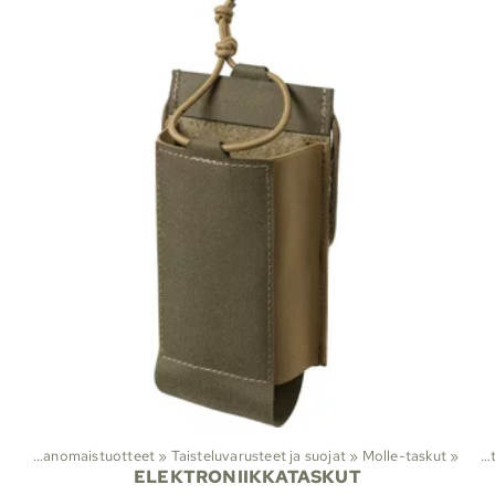
it
‪»
Viranomaistuotteet
‪»
Taisteluvarusteet ja suojat
‪»
Molle-taskut
Lajit
‪»
‪»
V
ELEKTRONIIKKATASKUT