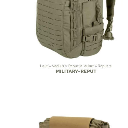
Lajit
‪»
Vaellus
‪»
Reput ja laukut
‪»
Reput
‪»
MILITARY-REPUT