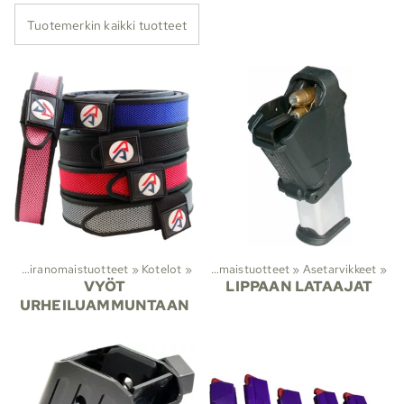
Tuotemerkin kaikki tuotteet
it
‪»
Viranomaistuotteet
‪»
Kotelot
Lajit
‪»
‪»
Viranomaistuotteet
‪»
Asetarvikkeet
‪»
VYÖT
LIPPAAN LATAAJAT
URHEILUAMMUNTAAN