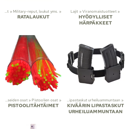
Viranomaistuotteet
‪»
Military-reput, laukut yms.
‪»
Lajit
‪»
Viranomaistuotteet
‪»
RATALAUKUT
HYÖDYLLISET
HÄRPÄKKEET
t
Lajit
‪»
Aseiden osat
‪»
Viranomaistuotteet
‪»
Pistoolien osat
‪»
Kotelot
‪»
‪»
Lipastaskut urheiluammuntaan
‪»
PISTOOLITÄHTÄIMET
KIVÄÄRIN LIPASTASKUT
URHEILUAMMUNTAAN