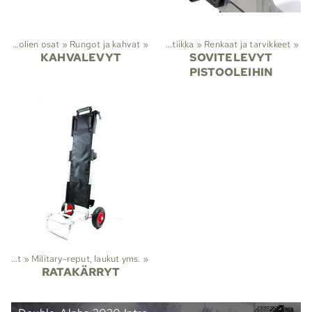
Pistoolien osat
Lajit
‪»
‪»
Viranomaistuotteet
Rungot ja kahvat
‪»
‪»
Optiikka
‪»
Renkaat ja tarvikkeet
‪»
KAHVALEVYT
SOVITELEVYT
PISTOOLEIHIN
Viranomaistuotteet
‪»
Military-reput, laukut yms.
‪»
RATAKÄRRYT