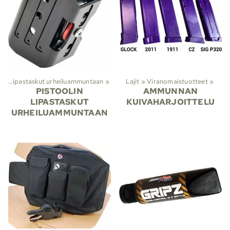
t
‪»
Lipastaskut urheiluammuntaan
‪»
Lajit
‪»
Viranomaistuotteet
‪»
PISTOOLIN
AMMUNNAN
LIPASTASKUT
KUIVAHARJOITTELU
URHEILUAMMUNTAAN