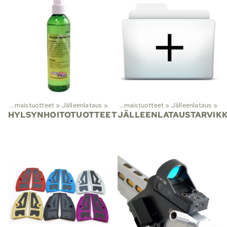
Viranomaistuotteet
‪»
Jälleenlataus
Lajit
‪»
‪»
Viranomaistuotteet
‪»
Jälleenlataus
‪»
HYLSYNHOITOTUOTTEET
JÄLLEENLATAUSTARVIK