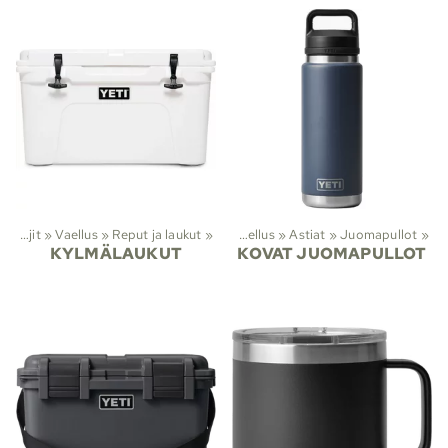
Lajit
‪»
Vaellus
‪»
Reput ja laukut
Lajit
‪»
‪»
Vaellus
‪»
Astiat
‪»
Juomapullot
‪»
KYLMÄLAUKUT
KOVAT JUOMAPULLOT