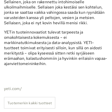
Sellainen, joka on rakennettu intohimoiselle
ulkoilmaihmiselle. Sellaisen joka kestäisi sen kohtelun,
jonka se saattaa vaikka vahingossa saada kun ryynätään
varusteiden kanssa yli peltojen, vesien ja metsien.
Sellaisen, joka ei nyt kovin hevillä menisi rikki.
YETin tuoteinnovaatiot tulevat tarpeesta ja
omakohtaisesta kokemuksesta – ei
markkinatutkimuksesta ja data-analyysistä. YETI-
tuotteet toimivat erityisesti silloin, kun sillä on aidosti
merkitystä – olipa kyseessä sitten retki syrjäiseen
erämaahan, kalastushommiin ja hyvinkin erilaisiin vapaa-
ajanviettomeininkeihin.
yeti.com/
Tuotemerkin kaikki tuotteet