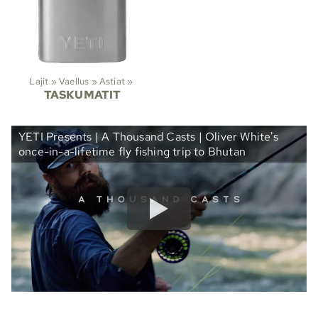
Lajit
‪»
Vaellus
‪»
Astiat
‪»
TASKUMATIT
YETI Presents | A Thousand Casts | Oliver White's
once-in-a-lifetime fly fishing trip to Bhutan