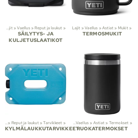
Lajit
‪»
Vaellus
‪»
Reput ja laukut
‪»
Lajit
‪»
Vaellus
‪»
Astiat
‪»
Mukit
‪»
SÄILYTYS- JA
TERMOSMUKIT
KULJETUSLAATIKOT
llus
‪»
Reput ja laukut
‪»
Tarvikkeet
Lajit
‪»
‪»
Vaellus
‪»
Astiat
‪»
Termokset
‪»
KYLMÄLAUKKUTARVIKKEET
RUOKATERMOKSET