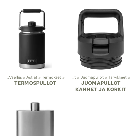
jit
‪»
Vaellus
‪»
Astiat
Lajit
‪»
Termokset
‪»
Vaellus
‪»
‪»
Astiat
‪»
Juomapullot
‪»
Tarvikkeet
‪»
TERMOSPULLOT
JUOMAPULLOT
KANNET JA KORKIT