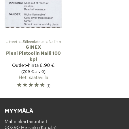
Viranomaistuotteet
‪»
Jälleenlataus
‪»
Nallit
‪»
GINEX
Pieni Pistoolin Nalli 100
kpl
Outlet-hinta
8,90 €
(7,09 €, alv 0)
Heti saatavilla
☆
☆
☆
☆
☆
(1)
MYYMÄLÄ
Malminkartanontie 1
00390 Helsinki (Konala)