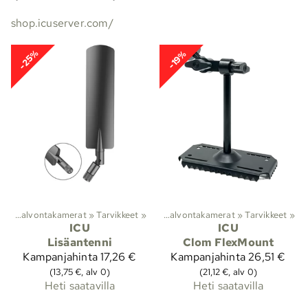
shop.icuserver.com/
-25%
-19%
Lajit
Riistakamerat ja valvontakamerat
‪»
Metsästys
‪»
‪»
Tarvikkeet
‪»
Riistakamerat ja valvontakamerat
‪»
Tarvikkeet
‪»
ICU
ICU
Lisäantenni
Clom FlexMount
Kampanjahinta
17,26 €
Kampanjahinta
26,51 €
(13,75 €, alv 0)
(21,12 €, alv 0)
Heti saatavilla
Heti saatavilla