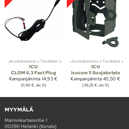
Lajit
Riistakamerat ja valvontakamerat
‪»
Metsästys
‪»
‪»
Tarvikkeet
‪»
Riistakamerat ja valvontakamerat
‪»
Tarvikkeet
‪»
ICU
ICU
CLOM 6.3 Fast Plug
Icucam 5 Suojakotelo
Kampanjahinta
14,93 €
Kampanjahinta
45,50 €
(11,90 €, alv 0)
(36,25 €, alv 0)
MYYMÄLÄ
Malminkartanontie 1
00390 Helsinki (Konala)