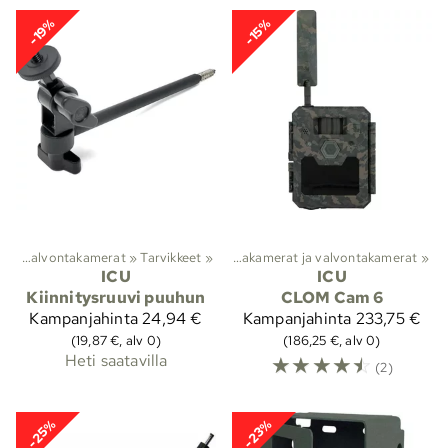
-19%
-15%
Riistakamerat ja valvontakamerat
Lajit
‪»
‪»
Tarvikkeet
Metsästys
‪»
‪»
Riistakamerat ja valvontakamerat
‪»
ICU
ICU
Kiinnitysruuvi puuhun
CLOM Cam 6
Kampanjahinta
24,94 €
Kampanjahinta
233,75 €
(19,87 €, alv 0)
(186,25 €, alv 0)
Heti saatavilla
☆
☆
☆
☆
☆
(2)
-25%
-23%