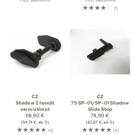
☆
☆
☆
☆
☆
(1)
CZ
CZ
Shadow 2 leveät
75 SP-01/SP-01 Shadow
varmistimet
Slide Stop
118,90 €
78,90 €
(94,74 €, alv 0)
(62,87 €, alv 0)
☆
☆
☆
☆
☆
☆
☆
☆
☆
☆
(8)
(4)