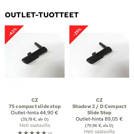
OUTLET-TUOTTEET
-42%
-25%
CZ
CZ
75 compact slide stop
Shadow 2 / D Compact
Outlet-hinta
44,90 €
Slide Stop
Outlet-hinta
89,05 €
(35,78 €, alv 0)
Heti saatavilla
(70,96 €, alv 0)
☆
☆
☆
☆
☆
Heti saatavilla
(1)