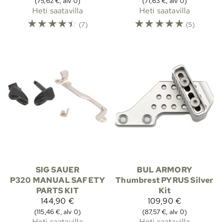
(75,62 €, alv 0)
(71,63 €, alv 0)
Heti saatavilla
Heti saatavilla
☆
☆
☆
☆
☆
☆
☆
☆
☆
☆
(7)
(5)
SIG SAUER
BUL ARMORY
P320 MANUAL SAFETY
Thumbrest PYRUS Silver
PARTS KIT
Kit
144,90 €
109,90 €
(115,46 €, alv 0)
(87,57 €, alv 0)
Heti saatavilla
Heti saatavilla