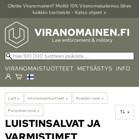
Oletko Viranomainen? Meiltä 10% Viranomais­alennus lähes
kaikkiin tuotteisiin - Katso ohjeet »
VIRANOMAISTUOTTEET
METSÄSTYS
INFO
Lajit
‪»
Viranomaistuotteet
‪»
Aseiden osat
‪»
Pistoolien osat
‪»
▼
LUISTINSALVAT JA
VARMISTIMET