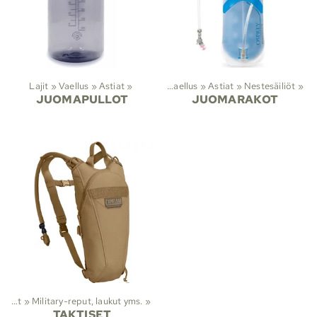
Lajit
‪»
Vaellus
‪»
Astiat
‪»
Lajit
‪»
Vaellus
‪»
Astiat
‪»
Nestesäiliöt
‪»
JUOMAPULLOT
JUOMARAKOT
Viranomaistuotteet
‪»
Military-reput, laukut yms.
‪»
TAKTISET