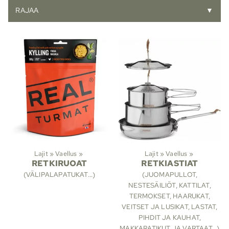
RAJAA
▼
Lajit
‪»
Vaellus
‪»
Lajit
‪»
Vaellus
‪»
RETKIRUOAT
RETKIASTIAT
(VÄLIPALAPATUKAT...)
(JUOMAPULLOT,
NESTESÄILIÖT, KATTILAT,
TERMOKSET, HAARUKAT,
VEITSET JA LUSIKAT, LASTAT,
PIHDIT JA KAUHAT,
MAKKARATIKUT JA VARTAAT...)