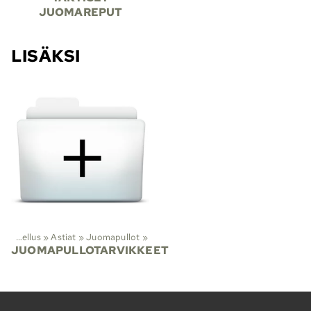
JUOMAREPUT
LISÄKSI
t
‪»
Vaellus
‪»
Astiat
‪»
Juomapullot
‪»
JUOMAPULLOTARVIKKEET