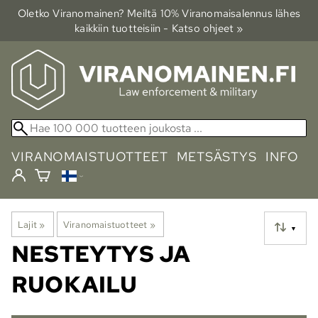
Oletko Viranomainen? Meiltä 10% Viranomais­alennus lähes
kaikkiin tuotteisiin - Katso ohjeet »
VIRANOMAISTUOTTEET
METSÄSTYS
INFO
Lajit
‪»
Viranomaistuotteet
‪»
▼
NESTEYTYS JA
RUOKAILU