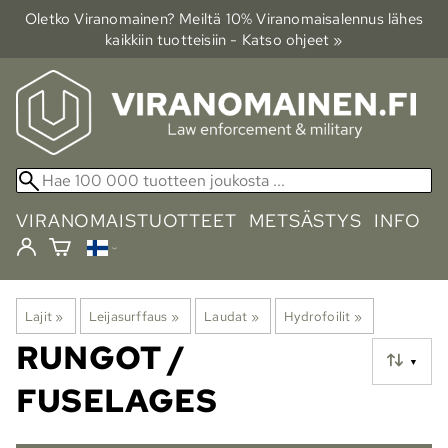
Oletko Viranomainen? Meiltä 10% Viranomais­alennus lähes
kaikkiin tuotteisiin - Katso ohjeet »
VIRANOMAISTUOTTEET
METSÄSTYS
INFO
Lajit
‪»
Leijasurffaus
‪»
Laudat
‪»
Hydrofoilit
‪»
RUNGOT /
▼
FUSELAGES