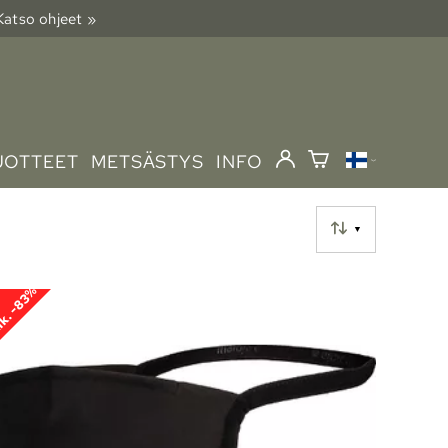
 Katso ohjeet »
UOTTEET
METSÄSTYS
INFO
▼
k. -83%