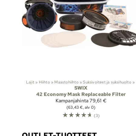
Lajit
‪»
Hiihto
‪»
Maastohiihto
‪»
Suksivoiteet ja suksihuolto
‪»
SWIX
42 Economy Mask Replaceable Filter
Kampanjahinta
79,61 €
(63,43 €, alv 0)
☆
☆
☆
☆
☆
(3)
OUTLET-TUOTTEET