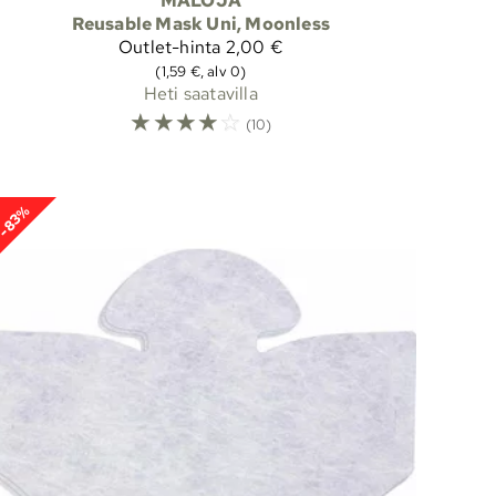
MALOJA
Reusable Mask Uni, Moonless
Outlet-hinta
2,00 €
(1,59 €, alv 0)
Heti saatavilla
☆
☆
☆
☆
☆
(10)
-83%