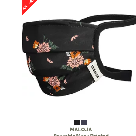
Alk. -87%
MALOJA
Reusable Mask Printed