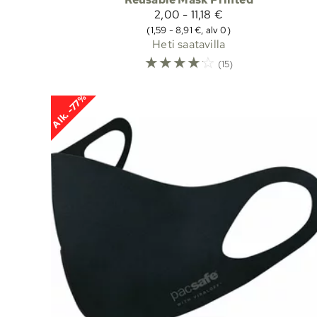
2,00 - 11,18 €
(1,59 - 8,91 €, alv 0)
Heti saatavilla
☆
☆
☆
☆
☆
(15)
Alk. -77%