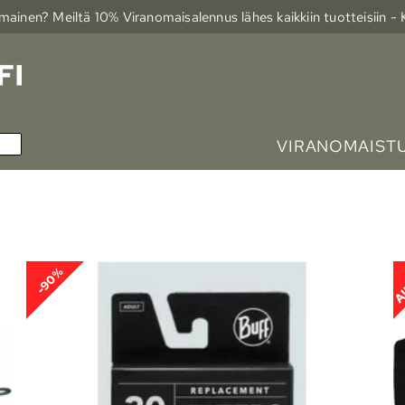
ainen? Meiltä 10% Viranomais­alennus lähes kaikkiin tuotteisiin -
VIRANOMAIST
Al
-90%