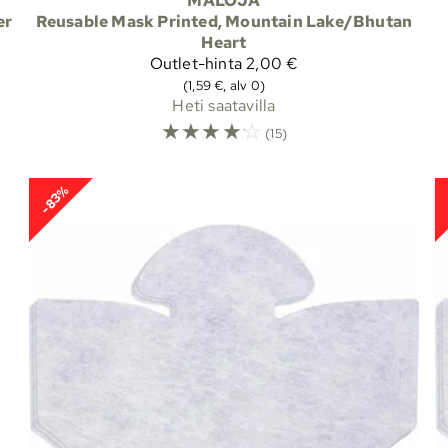
MALOJA
er
Reusable Mask Printed, Mountain Lake/Bhutan
Heart
Outlet-hinta
2,00 €
(1,59 €, alv 0)
Heti saatavilla
☆
☆
☆
☆
☆
(15)
-83%