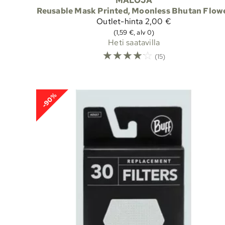
MALOJA
Reusable Mask Printed, Moonless Bhutan Flow
Outlet-hinta
2,00 €
(1,59 €, alv 0)
Heti saatavilla
☆
☆
☆
☆
☆
(15)
-90%