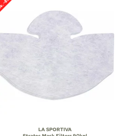
k. -83%
LA SPORTIVA
Stratos Mask Filters 90kpl