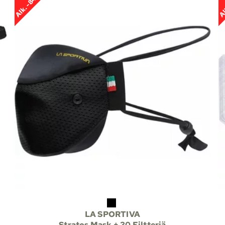
Alk. -84%
Al
LA SPORTIVA
Stratos Mask + 30 Filtteriä