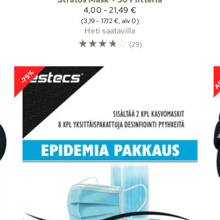
4,00 - 21,49 €
(3,19 - 17,12 €, alv 0)
Heti saatavilla
☆
☆
☆
☆
☆
(29)
Al
-75%