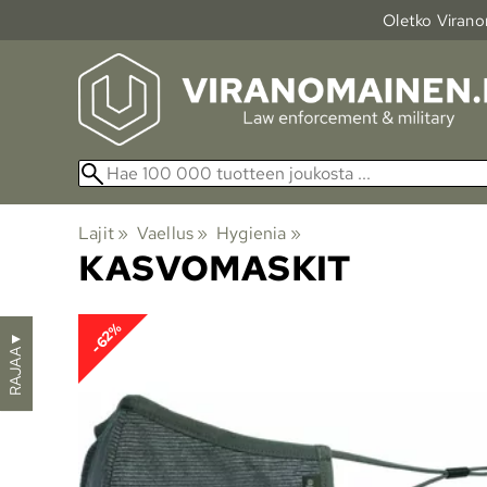
Oletko Viranom
Lajit
‪»
Vaellus
‪»
Hygienia
‪»
KASVOMASKIT
-62%
▼
RAJAA