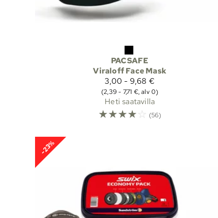
PACSAFE
Viraloff Face Mask
3,00 - 9,68 €
(2,39 - 7,71 €, alv 0)
Heti saatavilla
☆
☆
☆
☆
☆
(56)
-23%