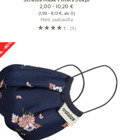
2,00 - 10,20 €
(1,59 - 8,13 €, alv 0)
Heti saatavilla
☆
☆
☆
☆
☆
(11)
k. -80%