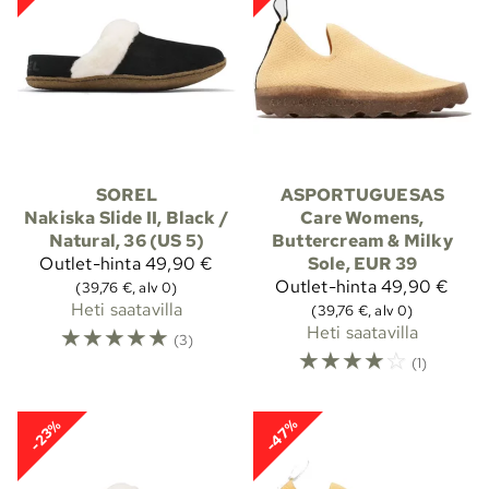
SOREL
ASPORTUGUESAS
Nakiska Slide II, Black /
Care Womens,
Natural, 36 (US 5)
Buttercream & Milky
Outlet-hinta
49,90 €
Sole, EUR 39
Outlet-hinta
49,90 €
(39,76 €, alv 0)
Heti saatavilla
(39,76 €, alv 0)
☆
☆
☆
☆
☆
Heti saatavilla
(3)
☆
☆
☆
☆
☆
(1)
-47%
-23%