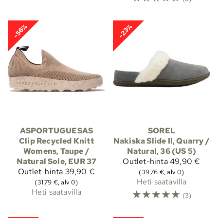
-56%
-23%
ASPORTUGUESAS
SOREL
Clip Recycled Knitt
Nakiska Slide II, Quarry /
Womens, Taupe /
Natural, 36 (US 5)
Natural Sole, EUR 37
Outlet-hinta
49,90 €
Outlet-hinta
39,90 €
(39,76 €, alv 0)
Heti saatavilla
(31,79 €, alv 0)
Heti saatavilla
☆
☆
☆
☆
☆
(3)