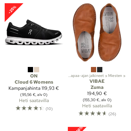
-25%
Lajit
ON
‪»
Ulkoilu
‪»
Kengät
‪»
Vapaa-ajan jalkineet
‪»
Miesten
‪»
VIBAE
Cloud 6 Womens
Zuma
Kampanjahinta
119,93 €
194,90 €
(95,56 €, alv 0)
(155,30 €, alv 0)
Heti saatavilla
Heti saatavilla
☆
☆
☆
☆
☆
(10)
☆
☆
☆
☆
☆
(26)