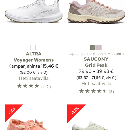
Lajit
ALTRA
‪»
Ulkoilu
‪»
Kengät
‪»
Vapaa-ajan jalkineet
‪»
Miesten
‪»
SAUCONY
Voyager Womens
Grid Peak
Kampanjahinta
115,46 €
79,90 - 89,93 €
(92,00 €, alv 0)
(63,67 - 71,66 €, alv 0)
Heti saatavilla
Heti saatavilla
☆
☆
☆
☆
☆
(1)
☆
☆
☆
☆
☆
(2)
-25%
-22%