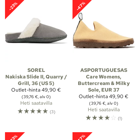
-47%
-23%
SOREL
ASPORTUGUESAS
Nakiska Slide II, Quarry /
Care Womens,
Grill, 36 (US 5)
Buttercream & Milky
Outlet-hinta
49,90 €
Sole, EUR 37
Outlet-hinta
49,90 €
(39,76 €, alv 0)
Heti saatavilla
(39,76 €, alv 0)
☆
☆
☆
☆
☆
Heti saatavilla
(3)
☆
☆
☆
☆
☆
(1)
-47%
-23%