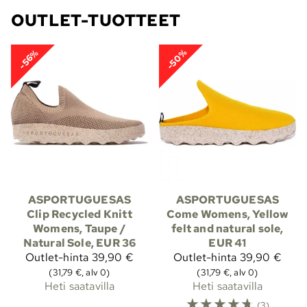
OUTLET-TUOTTEET
-50%
-56%
ASPORTUGUESAS
ASPORTUGUESAS
Clip Recycled Knitt
Come Womens, Yellow
Womens, Taupe /
felt and natural sole,
Natural Sole, EUR 36
EUR 41
Outlet-hinta
39,90 €
Outlet-hinta
39,90 €
(31,79 €, alv 0)
(31,79 €, alv 0)
Heti saatavilla
Heti saatavilla
☆
☆
☆
☆
☆
(3)