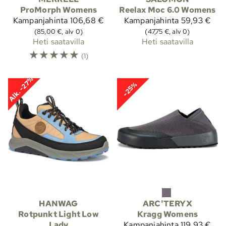
ProMorph Womens
Reelax Moc 6.0 Womens
Kampanjahinta
106,68 €
Kampanjahinta
59,93 €
(85,00 €, alv 0)
(47,75 €, alv 0)
Heti saatavilla
Heti saatavilla
☆
☆
☆
☆
☆
(1)
Alk. -27%
-25%
HANWAG
ARC'TERYX
Rotpunkt Light Low
Kragg Womens
Lady
Kampanjahinta
119,93 €