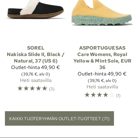
SOREL
ASPORTUGUESAS
Nakiska Slide II, Black /
Care Womens, Royal
Natural, 37 (US 6)
Yellow & Mint Sole, EUR
Outlet-hinta
49,90 €
36
Outlet-hinta
49,90 €
(39,76 €, alv 0)
Heti saatavilla
(39,76 €, alv 0)
☆
☆
☆
☆
☆
Heti saatavilla
(3)
☆
☆
☆
☆
☆
(1)
KAIKKI TUOTERYHMÄN OUTLET-TUOTTEET (71)