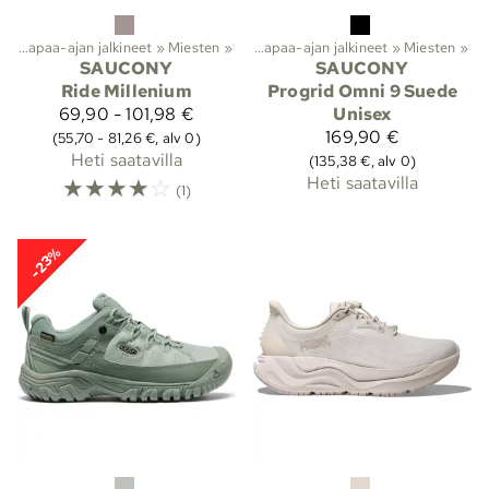
t
‪»
Vapaa-ajan jalkineet
Lajit
‪»
Ulkoilu
‪»
Miesten
‪»
Kengät
‪»
‪»
Vapaa-ajan jalkineet
‪»
Miesten
‪»
SAUCONY
SAUCONY
Ride Millenium
Progrid Omni 9 Suede
69,90 - 101,98 €
Unisex
169,90 €
(55,70 - 81,26 €, alv 0)
Heti saatavilla
(135,38 €, alv 0)
☆
☆
☆
☆
☆
Heti saatavilla
(1)
-23%