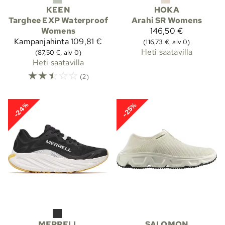
KEEN
HOKA
Targhee EXP Waterproof
Arahi SR Womens
Womens
146,50 €
Kampanjahinta
109,81 €
(116,73 €, alv 0)
Heti saatavilla
(87,50 €, alv 0)
Heti saatavilla
☆
☆
☆
☆
☆
(2)
-24%
-25%
MERRELL
SALOMON