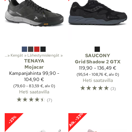
oilu
‪»
Kengät
‪»
Lähestymiskengät
‪»
SAUCONY
TENAYA
Grid Shadow 2 GTX
Mojacar
119,90 - 136,49 €
Kampanjahinta
99,90 -
(95,54 - 108,76 €, alv 0)
104,90 €
Heti saatavilla
(79,60 - 83,59 €, alv 0)
☆
☆
☆
☆
☆
(3)
Heti saatavilla
☆
☆
☆
☆
☆
(7)
Alk. -33%
-23%