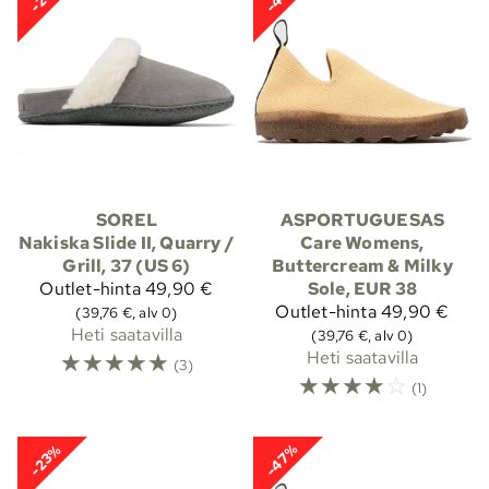
SOREL
ASPORTUGUESAS
Nakiska Slide II, Quarry /
Care Womens,
Grill, 37 (US 6)
Buttercream & Milky
Outlet-hinta
49,90 €
Sole, EUR 38
Outlet-hinta
49,90 €
(39,76 €, alv 0)
Heti saatavilla
(39,76 €, alv 0)
☆
☆
☆
☆
☆
Heti saatavilla
(3)
☆
☆
☆
☆
☆
(1)
-47%
-23%