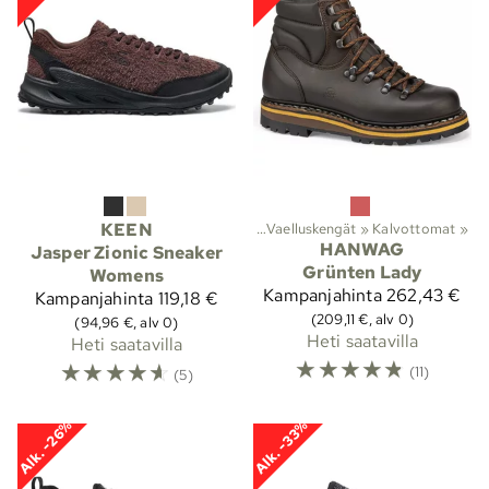
Lajit
KEEN
‪»
Ulkoilu
‪»
Kengät
‪»
Vaelluskengät
‪»
Kalvottomat
‪»
HANWAG
Jasper Zionic Sneaker
Grünten Lady
Womens
Kampanjahinta
262,43 €
Kampanjahinta
119,18 €
(209,11 €, alv 0)
(94,96 €, alv 0)
Heti saatavilla
Heti saatavilla
☆
☆
☆
☆
☆
☆
☆
☆
☆
☆
(11)
(5)
Alk. -26%
Alk. -33%