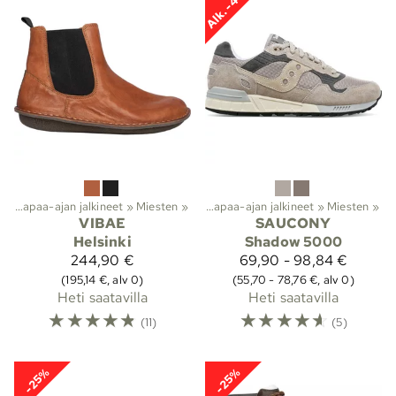
Alk. -46%
t
‪»
Vapaa-ajan jalkineet
Lajit
‪»
Ulkoilu
‪»
Miesten
‪»
Kengät
‪»
‪»
Vapaa-ajan jalkineet
‪»
Miesten
‪»
VIBAE
SAUCONY
Helsinki
Shadow 5000
244,90 €
69,90 - 98,84 €
(195,14 €, alv 0)
(55,70 - 78,76 €, alv 0)
Heti saatavilla
Heti saatavilla
☆
☆
☆
☆
☆
☆
☆
☆
☆
☆
(11)
(5)
-25%
-25%