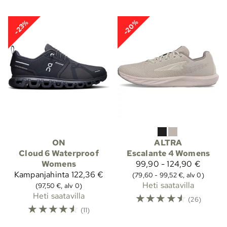
-20%
-23%
ON
ALTRA
Cloud 6 Waterproof
Escalante 4 Womens
Womens
99,90 - 124,90 €
Kampanjahinta
122,36 €
(79,60 - 99,52 €, alv 0)
Heti saatavilla
(97,50 €, alv 0)
Heti saatavilla
☆
☆
☆
☆
☆
(26)
☆
☆
☆
☆
☆
(11)