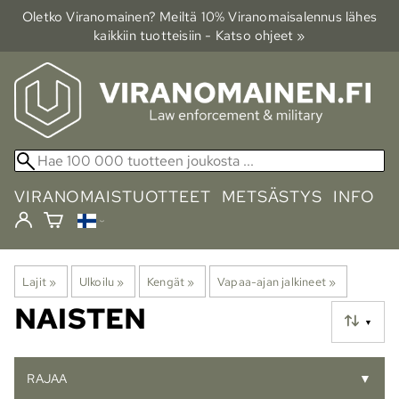
Oletko Viranomainen? Meiltä 10% Viranomais­alennus lähes
kaikkiin tuotteisiin - Katso ohjeet »
VIRANOMAISTUOTTEET
METSÄSTYS
INFO
Lajit
‪»
Ulkoilu
‪»
Kengät
‪»
Vapaa-ajan jalkineet
‪»
NAISTEN
▼
RAJAA
▼