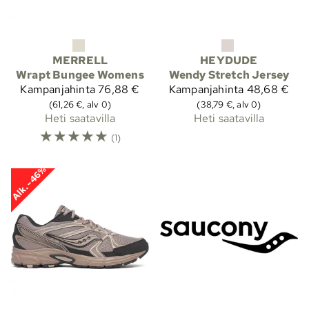
MERRELL
HEYDUDE
Wrapt Bungee Womens
Wendy Stretch Jersey
Kampanjahinta
76,88 €
Kampanjahinta
48,68 €
(61,26 €, alv 0)
(38,79 €, alv 0)
Heti saatavilla
Heti saatavilla
☆
☆
☆
☆
☆
(1)
Alk. -46%