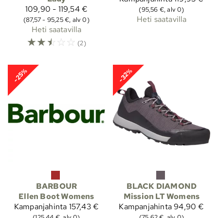
109,90 - 119,54 €
(95,56 €, alv 0)
Heti saatavilla
(87,57 - 95,25 €, alv 0)
Heti saatavilla
☆
☆
☆
☆
☆
(2)
-25%
-32%
BARBOUR
BLACK DIAMOND
Ellen Boot Womens
Mission LT Womens
Kampanjahinta
157,43 €
Kampanjahinta
94,90 €
(125,44 €, alv 0)
(75,62 €, alv 0)