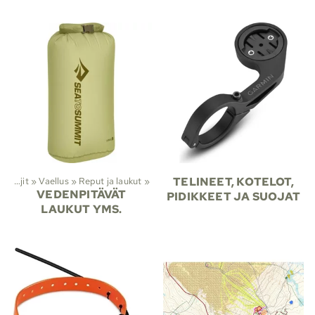
Lajit
‪»
Vaellus
‪»
Reput ja laukut
‪»
TELINEET, KOTELOT,
VEDENPITÄVÄT
PIDIKKEET JA SUOJAT
LAUKUT YMS.