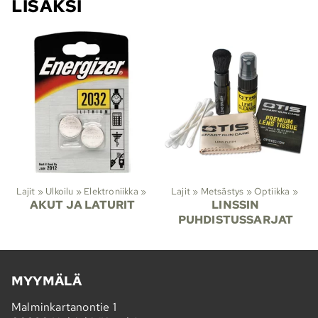
LISÄKSI
Lajit
‪»
Ulkoilu
‪»
Elektroniikka
‪»
Lajit
‪»
Metsästys
‪»
Optiikka
‪»
AKUT JA LATURIT
LINSSIN
PUHDISTUSSARJAT
MYYMÄLÄ
Malminkartanontie 1