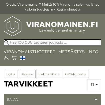
Oletko Viranomainen? Meiltä 10% Viranomais­alennus lähes
kaikkiin tuotteisiin - Katso ohjeet »
VIRANOMAISTUOTTEET
METSÄSTYS
INFO
Lajit
‪»
Ulkoilu
‪»
Elektroniikka
‪»
GPS-laitteet
‪»
TARVIKKEET
▼
RAJAA
▼