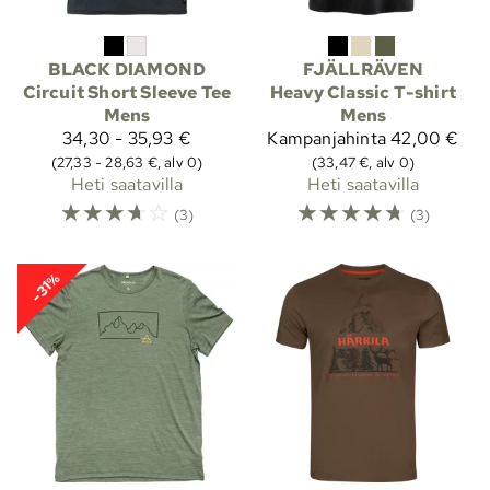
BLACK DIAMOND
FJÄLLRÄVEN
Circuit Short Sleeve Tee
Heavy Classic T-shirt
Mens
Mens
34,30 - 35,93 €
Kampanjahinta
42,00 €
(27,33 - 28,63 €, alv 0)
(33,47 €, alv 0)
Heti saatavilla
Heti saatavilla
☆
☆
☆
☆
☆
☆
☆
☆
☆
☆
(3)
(3)
-31%