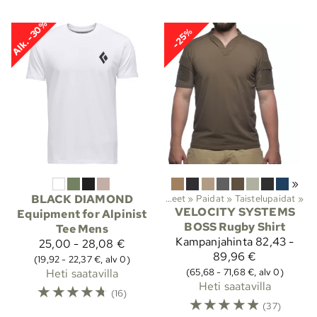
Alk. -30%
-25%
»
BLACK DIAMOND
Lajit
‪»
Ulkoilu
‪»
Vaatteet
‪»
Paidat
‪»
Taistelupaidat
‪»
VELOCITY SYSTEMS
Equipment for Alpinist
BOSS Rugby Shirt
Tee Mens
Kampanjahinta
82,43 -
25,00 - 28,08 €
89,96 €
(19,92 - 22,37 €, alv 0)
(65,68 - 71,68 €, alv 0)
Heti saatavilla
Heti saatavilla
☆
☆
☆
☆
☆
(16)
☆
☆
☆
☆
☆
(37)