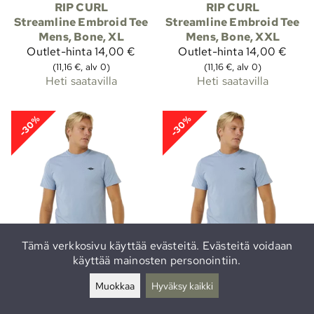
RIP CURL
RIP CURL
Streamline Embroid Tee
Streamline Embroid Tee
Mens, Bone, XL
Mens, Bone, XXL
Outlet-hinta
14,00 €
Outlet-hinta
14,00 €
(11,16 €, alv 0)
(11,16 €, alv 0)
Heti saatavilla
Heti saatavilla
-30%
-30%
Tämä verkkosivu käyttää evästeitä. Evästeitä voidaan
käyttää mainosten personointiin.
RIP CURL
RIP CURL
Streamline Embroid Tee
Streamline Embroid Tee
Muokkaa
Hyväksy kaikki
Mens, Faded Denim, S
Mens, Faded Denim, M
Outlet-hinta
14,00 €
Outlet-hinta
14,00 €