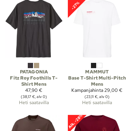
-27%
PATAGONIA
MAMMUT
Fitz Roy Foothills T-
Base T-Shirt Multi-Pitch
Shirt Mens
Mens
47,90 €
Kampanjahinta
29,00 €
(38,17 €, alv 0)
(23,11 €, alv 0)
Heti saatavilla
Heti saatavilla
Alk. -28%