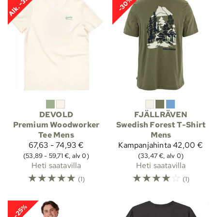
Alk. -32%
-30%
DEVOLD
FJÄLLRÄVEN
Premium Woodworker
Swedish Forest T-Shirt
Tee Mens
Mens
67,63 - 74,93 €
Kampanjahinta
42,00 €
(53,89 - 59,71 €, alv 0)
(33,47 €, alv 0)
Heti saatavilla
Heti saatavilla
☆
☆
☆
☆
☆
☆
☆
☆
☆
☆
(1)
(1)
-25%