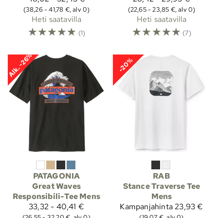
(38,26 - 41,78 €, alv 0)
(22,65 - 23,85 €, alv 0)
Heti saatavilla
Heti saatavilla
☆
☆
☆
☆
☆
☆
☆
☆
☆
☆
(1)
(7)
Alk. -26%
-20%
PATAGONIA
RAB
Great Waves
Stance Traverse Tee
Responsibili-Tee Mens
Mens
33,32 - 40,41 €
Kampanjahinta
23,93 €
(26,55 - 32,20 €, alv 0)
(19,07 €, alv 0)