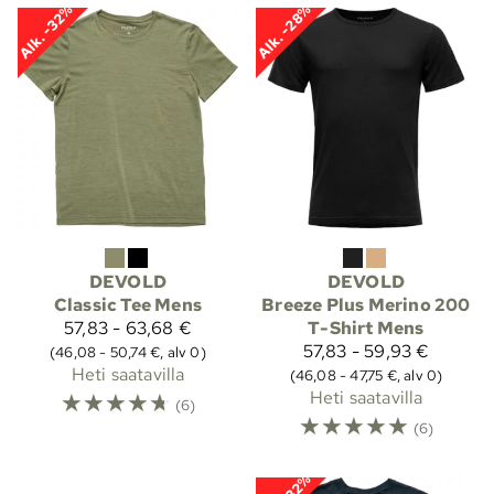
Alk. -32%
Alk. -28%
DEVOLD
DEVOLD
Classic Tee Mens
Breeze Plus Merino 200
57,83 - 63,68 €
T-Shirt Mens
57,83 - 59,93 €
(46,08 - 50,74 €, alv 0)
Heti saatavilla
(46,08 - 47,75 €, alv 0)
☆
☆
☆
☆
☆
Heti saatavilla
(6)
☆
☆
☆
☆
☆
(6)