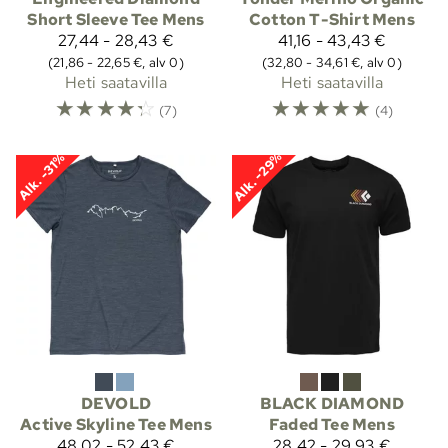
Short Sleeve Tee Mens
Cotton T-Shirt Mens
27,44 - 28,43 €
41,16 - 43,43 €
(21,86 - 22,65 €, alv 0)
(32,80 - 34,61 €, alv 0)
Heti saatavilla
Heti saatavilla
☆
☆
☆
☆
☆
☆
☆
☆
☆
☆
(7)
(4)
Alk. -29%
Alk. -31%
DEVOLD
BLACK DIAMOND
Active Skyline Tee Mens
Faded Tee Mens
48,02 - 52,43 €
28,42 - 29,93 €