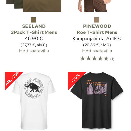
SEELAND
PINEWOOD
3Pack T-Shirt Mens
Roe T-Shirt Mens
46,90 €
Kampanjahinta
26,18 €
(37,37 €, alv 0)
(20,86 €, alv 0)
Heti saatavilla
Heti saatavilla
☆
☆
☆
☆
☆
(1)
Alk. -29%
-20%