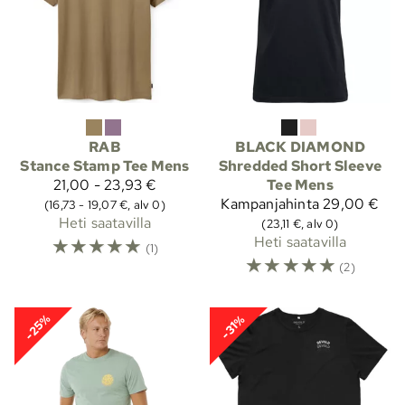
RAB
BLACK DIAMOND
Stance Stamp Tee Mens
Shredded Short Sleeve
21,00 - 23,93 €
Tee Mens
Kampanjahinta
29,00 €
(16,73 - 19,07 €, alv 0)
Heti saatavilla
(23,11 €, alv 0)
☆
☆
☆
☆
☆
Heti saatavilla
(1)
☆
☆
☆
☆
☆
(2)
-25%
-31%