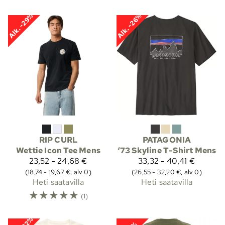
Alk. -29%
Alk. -26%
RIP CURL
PATAGONIA
Wettie Icon Tee Mens
‘73 Skyline T-Shirt Mens
23,52 - 24,68 €
33,32 - 40,41 €
(18,74 - 19,67 €, alv 0)
(26,55 - 32,20 €, alv 0)
Heti saatavilla
Heti saatavilla
☆
☆
☆
☆
☆
(1)