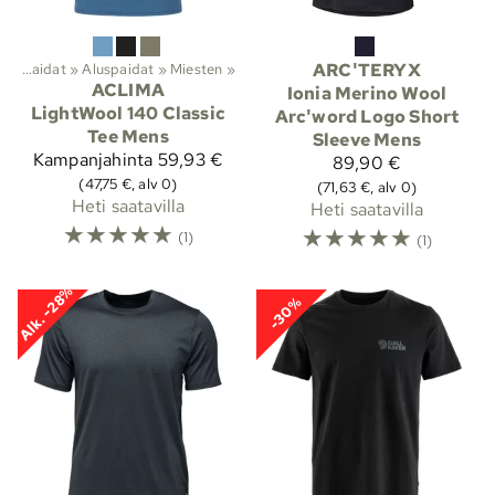
t
‪»
Paidat
‪»
Aluspaidat
‪»
Miesten
‪»
ARC'TERYX
ACLIMA
Ionia Merino Wool
LightWool 140 Classic
Arc'word Logo Short
Tee Mens
Sleeve Mens
Kampanjahinta
59,93 €
89,90 €
(47,75 €, alv 0)
(71,63 €, alv 0)
Heti saatavilla
Heti saatavilla
☆
☆
☆
☆
☆
☆
☆
☆
☆
☆
(1)
(1)
Alk. -28%
-30%