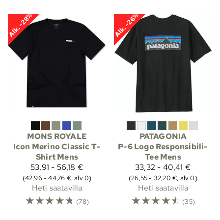
Alk. -28%
Alk. -26%
MONS ROYALE
PATAGONIA
Icon Merino Classic T-
P-6 Logo Responsibili-
Shirt Mens
Tee Mens
53,91 - 56,18 €
33,32 - 40,41 €
(42,96 - 44,76 €, alv 0)
(26,55 - 32,20 €, alv 0)
Heti saatavilla
Heti saatavilla
☆
☆
☆
☆
☆
☆
☆
☆
☆
☆
(78)
(35)