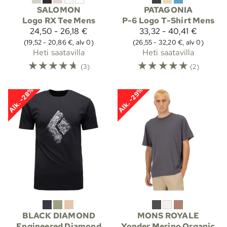
SALOMON
PATAGONIA
Logo RX Tee Mens
P-6 Logo T-Shirt Mens
24,50 - 26,18 €
33,32 - 40,41 €
(19,52 - 20,86 €, alv 0)
(26,55 - 32,20 €, alv 0)
Heti saatavilla
Heti saatavilla
☆
☆
☆
☆
☆
☆
☆
☆
☆
☆
(3)
(2)
Alk. -28%
Alk. -29%
BLACK DIAMOND
MONS ROYALE
Engineered Diamond
Yonder Merino Organic