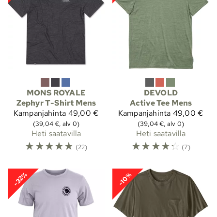
MONS ROYALE
DEVOLD
Zephyr T-Shirt Mens
Active Tee Mens
Kampanjahinta
49,00 €
Kampanjahinta
49,00 €
(39,04 €, alv 0)
(39,04 €, alv 0)
Heti saatavilla
Heti saatavilla
☆
☆
☆
☆
☆
☆
☆
☆
☆
☆
(22)
(7)
-32%
-10%