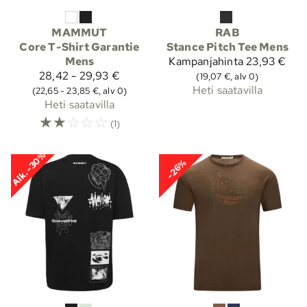
MAMMUT
RAB
Core T-Shirt Garantie
Stance Pitch Tee Mens
Mens
Kampanjahinta
23,93 €
28,42 - 29,93 €
(19,07 €, alv 0)
Heti saatavilla
(22,65 - 23,85 €, alv 0)
Heti saatavilla
☆
☆
☆
☆
☆
(1)
Alk. -30%
-26%