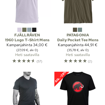
FJÄLLRÄVEN
PATAGONIA
1960 Logo T-Shirt Mens
Daily Pocket Tee Mens
Kampanjahinta
34,00 €
Kampanjahinta
44,91 €
(27,09 €, alv 0)
(35,78 €, alv 0)
Heti saatavilla
Heti saatavilla
☆
☆
☆
☆
☆
☆
☆
☆
☆
☆
(57)
(2)
Alk. -29%