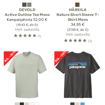
DEVOLD
HÄRKILA
Active Outline Tee Mens
Nature Short Sleeve T-
Kampanjahinta
52,00 €
Shirt Mens
34,95 €
(41,43 €, alv 0)
Heti saatavilla
(27,85 €, alv 0)
☆
☆
☆
☆
☆
Heti saatavilla
(1)
☆
☆
☆
☆
☆
(3)
Alk. -30%
Alk. -26%