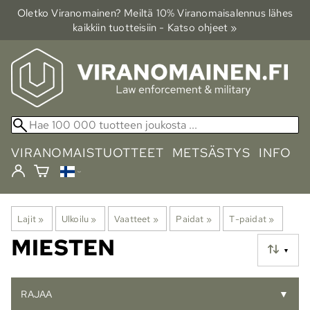
Oletko Viranomainen? Meiltä 10% Viranomais­alennus lähes
kaikkiin tuotteisiin - Katso ohjeet »
VIRANOMAISTUOTTEET
METSÄSTYS
INFO
Lajit
‪»
Ulkoilu
‪»
Vaatteet
‪»
Paidat
‪»
T-paidat
‪»
MIESTEN
▼
RAJAA
▼