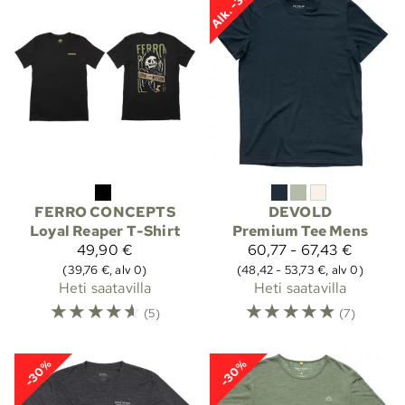
Alk. -32%
FERRO CONCEPTS
DEVOLD
Loyal Reaper T-Shirt
Premium Tee Mens
49,90 €
60,77 - 67,43 €
(39,76 €, alv 0)
(48,42 - 53,73 €, alv 0)
Heti saatavilla
Heti saatavilla
☆
☆
☆
☆
☆
☆
☆
☆
☆
☆
(5)
(7)
-30%
-30%