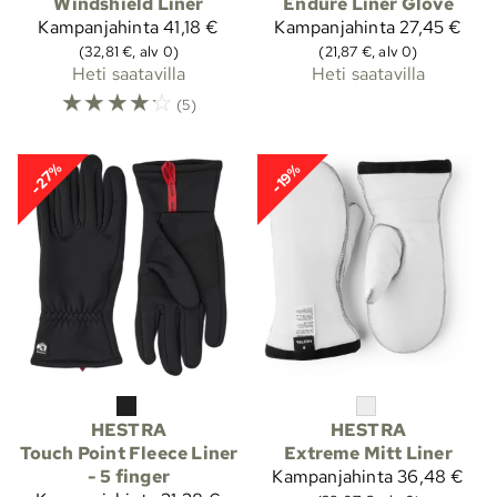
Windshield Liner
Endure Liner Glove
Kampanjahinta
41,18 €
Kampanjahinta
27,45 €
(32,81 €, alv 0)
(21,87 €, alv 0)
Heti saatavilla
Heti saatavilla
☆
☆
☆
☆
☆
(5)
-27%
-19%
HESTRA
HESTRA
Touch Point Fleece Liner
Extreme Mitt Liner
- 5 finger
Kampanjahinta
36,48 €