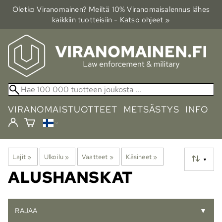
Oletko Viranomainen? Meiltä 10% Viranomais­alennus lähes
kaikkiin tuotteisiin - Katso ohjeet »
VIRANOMAISTUOTTEET
METSÄSTYS
INFO
Lajit
‪»
Ulkoilu
‪»
Vaatteet
‪»
Käsineet
‪»
▼
ALUSHANSKAT
RAJAA
▼