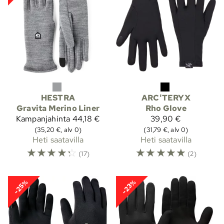
HESTRA
ARC'TERYX
Gravita Merino Liner
Rho Glove
Kampanjahinta
44,18 €
39,90 €
(35,20 €, alv 0)
(31,79 €, alv 0)
Heti saatavilla
Heti saatavilla
☆
☆
☆
☆
☆
☆
☆
☆
☆
☆
(17)
(2)
-25%
-23%