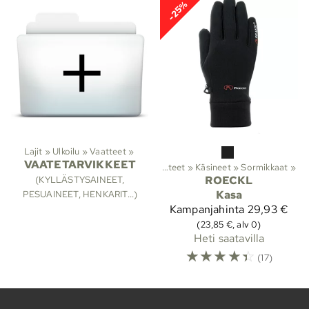
-25%
Lajit
‪»
Ulkoilu
‪»
Vaatteet
‪»
VAATETARVIKKEET
Lajit
‪»
Ulkoilu
‪»
Vaatteet
‪»
Käsineet
‪»
Sormikkaat
‪»
ROECKL
(KYLLÄSTYSAINEET,
Kasa
PESUAINEET, HENKARIT...)
Kampanjahinta
29,93 €
(23,85 €, alv 0)
Heti saatavilla
☆
☆
☆
☆
☆
(17)