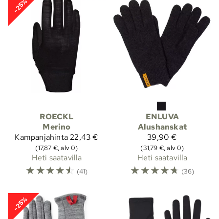
-25%
ROECKL
ENLUVA
Merino
Alushanskat
Kampanjahinta
22,43 €
39,90 €
(17,87 €, alv 0)
(31,79 €, alv 0)
Heti saatavilla
Heti saatavilla
☆
☆
☆
☆
☆
☆
☆
☆
☆
☆
(41)
(36)
-25%