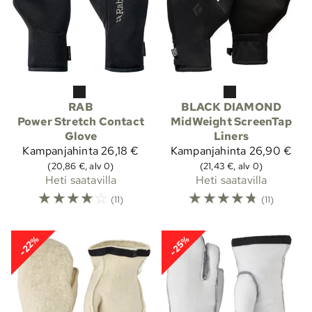
RAB
BLACK DIAMOND
Power Stretch Contact
MidWeight ScreenTap
Glove
Liners
Kampanjahinta
26,18 €
Kampanjahinta
26,90 €
(20,86 €, alv 0)
(21,43 €, alv 0)
Heti saatavilla
Heti saatavilla
☆
☆
☆
☆
☆
☆
☆
☆
☆
☆
(11)
(11)
-22%
-25%