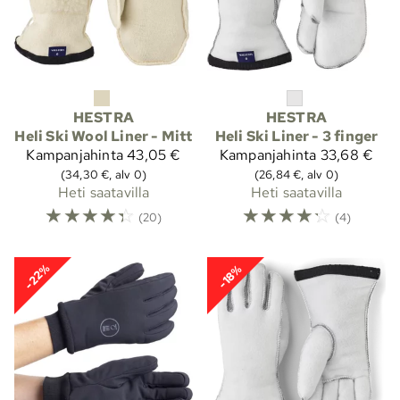
HESTRA
HESTRA
Heli Ski Wool Liner - Mitt
Heli Ski Liner - 3 finger
Kampanjahinta
43,05 €
Kampanjahinta
33,68 €
(34,30 €, alv 0)
(26,84 €, alv 0)
Heti saatavilla
Heti saatavilla
☆
☆
☆
☆
☆
☆
☆
☆
☆
☆
(20)
(4)
-22%
-18%