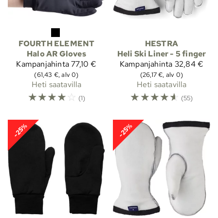
FOURTH ELEMENT
HESTRA
Halo AR Gloves
Heli Ski Liner - 5 finger
Kampanjahinta
77,10 €
Kampanjahinta
32,84 €
(61,43 €, alv 0)
(26,17 €, alv 0)
Heti saatavilla
Heti saatavilla
☆
☆
☆
☆
☆
☆
☆
☆
☆
☆
(1)
(55)
-25%
-25%