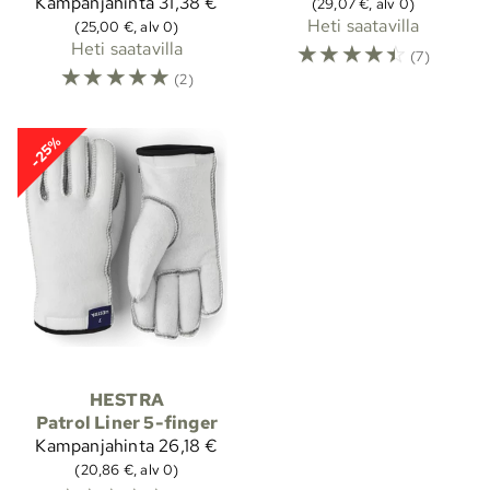
Kampanjahinta
31,38 €
(29,07 €, alv 0)
Heti saatavilla
(25,00 €, alv 0)
Heti saatavilla
☆
☆
☆
☆
☆
(7)
☆
☆
☆
☆
☆
(2)
-25%
HESTRA
Patrol Liner 5-finger
Kampanjahinta
26,18 €
(20,86 €, alv 0)