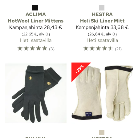
ACLIMA
HESTRA
HotWool Liner Mittens
Heli Ski Liner Mitt
Kampanjahinta
28,43 €
Kampanjahinta
33,68 €
(22,65 €, alv 0)
(26,84 €, alv 0)
Heti saatavilla
Heti saatavilla
☆
☆
☆
☆
☆
☆
☆
☆
☆
☆
(3)
(21)
-25%