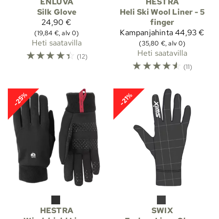
ENLUVA
HESTRA
Silk Glove
Heli Ski Wool Liner - 5
24,90 €
finger
Kampanjahinta
44,93 €
(19,84 €, alv 0)
Heti saatavilla
(35,80 €, alv 0)
☆
☆
☆
☆
☆
Heti saatavilla
(12)
☆
☆
☆
☆
☆
(11)
-25%
-21%
HESTRA
SWIX