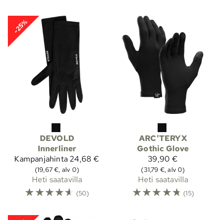
-25%
DEVOLD
ARC'TERYX
Innerliner
Gothic Glove
Kampanjahinta
24,68 €
39,90 €
(19,67 €, alv 0)
(31,79 €, alv 0)
Heti saatavilla
Heti saatavilla
☆
☆
☆
☆
☆
☆
☆
☆
☆
☆
(50)
(15)