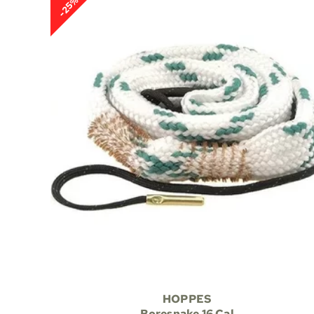
-25%
HOPPES
Boresnake 16 Cal