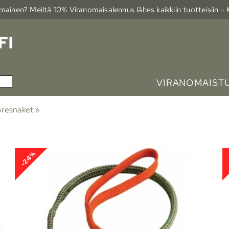
ainen? Meiltä 10% Viranomais­alennus lähes kaikkiin tuotteisiin -
VIRANOMAIST
resnaket
‪»
-24%