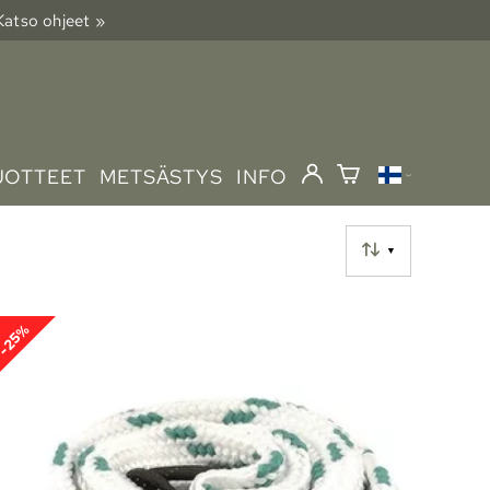
 Katso ohjeet »
UOTTEET
METSÄSTYS
INFO
▼
-25%