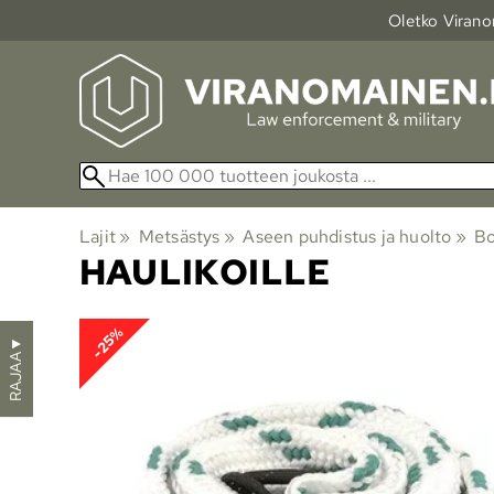
Oletko Viranom
Lajit
‪»
Metsästys
‪»
Aseen puhdistus ja huolto
‪»
Bo
HAULIKOILLE
-25%
▼
RAJAA