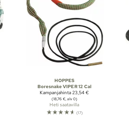
HOPPES
Boresnake VIPER 12 Cal
Kampanjahinta
23,54 €
(18,76 €, alv 0)
Heti saatavilla
☆
☆
☆
☆
☆
(17)