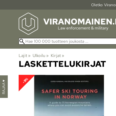
Oletko Viranom
Lajit
‪»
Ulkoilu
‪»
Kirjat
‪»
LASKETTELUKIRJAT
-9%
▼
RAJAA