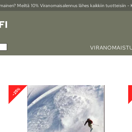
ainen? Meiltä 10% Viranomais­alennus lähes kaikkiin tuotteisiin -
VIRANOMAIST
-25%