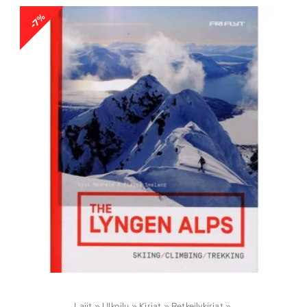
-7%
Lajit
‪»
Ulkoilu
‪»
Kirjat
‪»
Retkeilykirjat
‪»