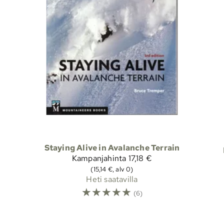
Staying Alive in Avalanche Terrain
Kampanjahinta
17,18 €
(15,14 €, alv 0)
Heti saatavilla
☆
☆
☆
☆
☆
(6)