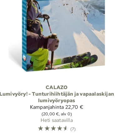
CALAZO
Lumivyöry! - Tunturihiihtäjän ja vapaalaskijan
lumivyöryopas
Kampanjahinta
22,70 €
(20,00 €, alv 0)
Heti saatavilla
☆
☆
☆
☆
☆
(7)