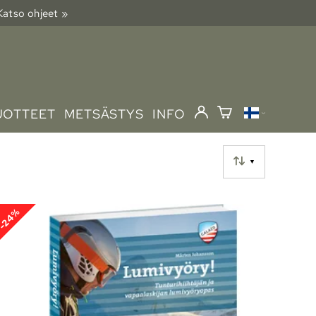
 Katso ohjeet »
UOTTEET
METSÄSTYS
INFO
▼
-24%