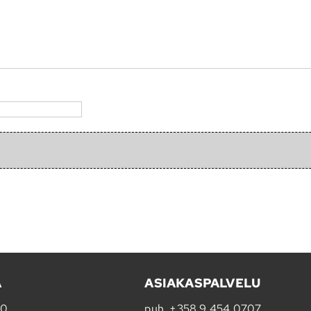
A
ASIAKASPALVELU
20
puh.
+358 9 454 0707