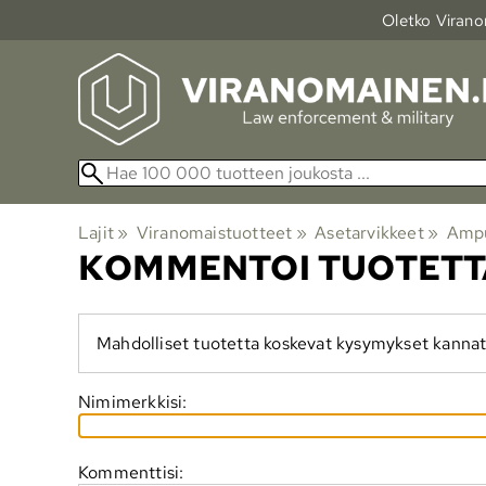
Oletko Viranom
Lajit
‪»
Viranomaistuotteet
‪»
Asetarvikkeet
‪»
Ampu
KOMMENTOI TUOTETT
Mahdolliset tuotetta koskevat kysymykset kannat
Nimimerkkisi:
Kommenttisi: