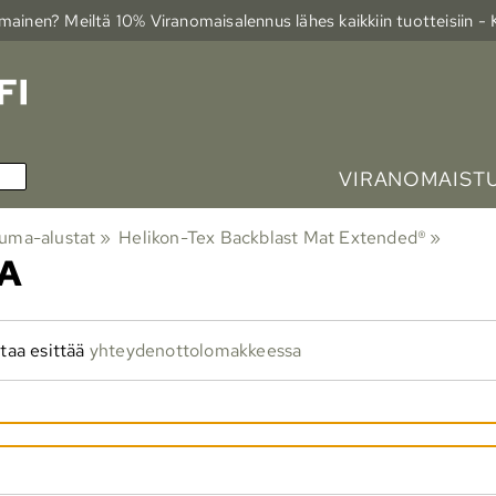
ainen? Meiltä 10% Viranomais­alennus lähes kaikkiin tuotteisiin -
VIRANOMAIST
ma-alustat
‪»
Helikon-Tex Backblast Mat Extended®
‪»
A
taa esittää
yhteydenottolomakkeessa