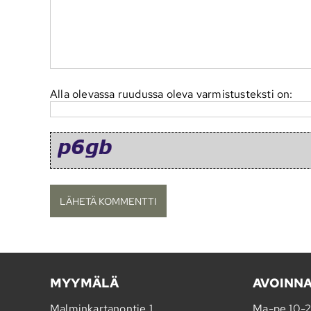
Alla olevassa ruudussa oleva varmistusteksti on:
MYYMÄLÄ
AVOINN
Malminkartanontie 1
Ma-pe 10-