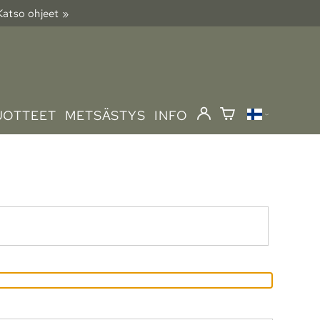
 Katso ohjeet »
UOTTEET
METSÄSTYS
INFO