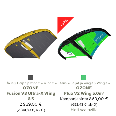
-37%
Leijasurffaus
‪»
Leijat ja wingit
Lajit
‪»
‪»
Wingit
‪»
Leijasurffaus
‪»
Leijat ja wingit
‪»
Wingit
‪»
OZONE
OZONE
Fusion V3 Ultra-X Wing
Flux V2 Wing 5.0m²
6.5
Kampanjahinta
869,00 €
2 939,00 €
(692,43 €, alv 0)
Heti saatavilla
(2 341,83 €, alv 0)