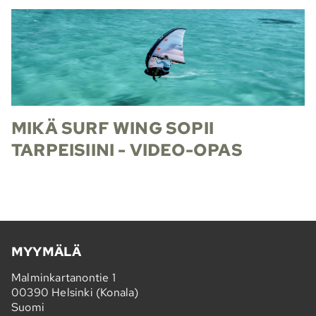
MIKÄ SURF WING SOPII
TARPEISIINI - VIDEO-OPAS
MYYMÄLÄ
Malminkartanontie 1
00390 Helsinki (Konala)
Suomi