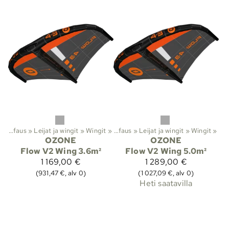
Leijasurffaus
‪»
Leijat ja wingit
Lajit
‪»
‪»
Wingit
‪»
Leijasurffaus
‪»
Leijat ja wingit
‪»
Wingit
‪»
OZONE
OZONE
Flow V2 Wing 3.6m²
Flow V2 Wing 5.0m²
1 169,00 €
1 289,00 €
(931,47 €, alv 0)
(1 027,09 €, alv 0)
Heti saatavilla