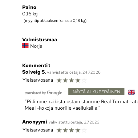
Paino
0,16
kg
(myyntipakkauksen kanssa 0,18 kg)
Valmistusmaa
Norja
Kommentit
Solveig S.
vahvistettu ostaja, 24.7.2026
☆
☆
☆
☆
☆
Yleisarvosana
—
NÄYTÄ ALKUPERÄINEN
Pidimme kaikista ostamistamme Real Turmat -ate
Meal -kokoja nuorille vaelluksilla.
Anonyymi
vahvistettu ostaja, 2.7.2026
☆
☆
☆
☆
☆
Yleisarvosana