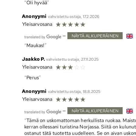
Oli hyvää
Anonyymi
vahvistettu ostaja, 17.2.2026
☆
☆
☆
☆
☆
Yleisarvosana
—
NÄYTÄ ALKUPERÄINEN
Maukas!
Jaakko P.
vahvistettu ostaja, 27.11.2025
☆
☆
☆
☆
☆
Yleisarvosana
Perus
Anonyymi
vahvistettu ostaja, 18.8.2025
☆
☆
☆
☆
☆
Yleisarvosana
—
NÄYTÄ ALKUPERÄINEN
Tämä on uskomattoman herkullista ruokaa. Maist
kerran ollessani turistina Norjassa. Siitä on kulunut
ostanut tätä tuotetta uudelleen. Se on aivan uskom