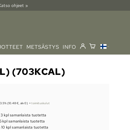
 Katso ohjeet »
UOTTEET
METSÄSTYS
INFO
L) (703KCAL)
 13.5% (10.48 €, alv 0)
+
toimituskulut
 3 kpl samanlaista tuotetta
5 kpl samanlaista tuotetta
 10 kpl samanlaista tuotetta