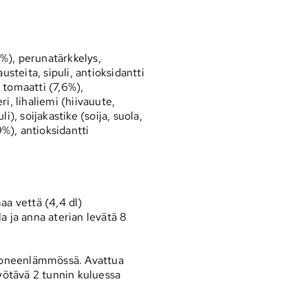
%), perunatärkkelys,
usteita, sipuli, antioksidantti
 tomaatti (7,6%),
ri, lihaliemi (hiivauute,
li), soijakastike (soija, suola,
9%), antioksidantti
aa vettä (4,4 dl)
la ja anna aterian levätä 8
huoneenlämmössä. Avattua
syötävä 2 tunnin kuluessa