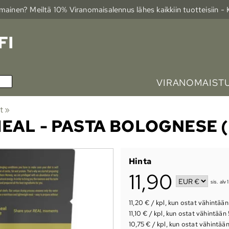
ainen? Meiltä 10% Viranomais­alennus lähes kaikkiin tuotteisiin -
VIRANOMAIST
t
‪»
MEAL - PASTA BOLOGNESE (
Hinta
11,90
sis. alv
11,20 €
/ kpl
,
kun ostat vähintään
11,10 €
/ kpl
,
kun ostat vähintään 
10,75 €
/ kpl
,
kun ostat vähintään