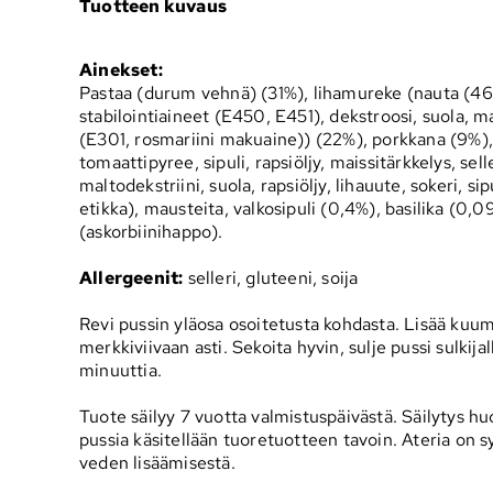
Tuotteen kuvaus
Ainekset:
Pastaa (durum vehnä) (31%), lihamureke (nauta (46
stabilointiaineet (E450, E451), dekstroosi, suola, ma
(E301, rosmariini makuaine)) (22%), porkkana (9%),
tomaattipyree, sipuli, rapsiöljy, maissitärkkelys, selle
maltodekstriini, suola, rapsiöljy, lihauute, sokeri, sipu
etikka), mausteita, valkosipuli (0,4%), basilika (0,0
(askorbiinihappo).
Allergeenit:
selleri, gluteeni, soija
Revi pussin yläosa osoitetusta kohdasta. Lisää kuum
merkkiviivaan asti. Sekoita hyvin, sulje pussi sulkijal
minuuttia.
Tuote säilyy 7 vuotta valmistuspäivästä. Säilytys 
pussia käsitellään tuoretuotteen tavoin. Ateria on 
veden lisäämisestä.