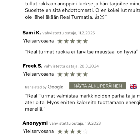
tullut rakkaan anoppini luokse ja hän tarjoilee min
Suosittelen sitä ehdottomasti. Olen kokeillut mui
ole lähelläkään Real Turmatia. 👍😉
Sami K.
vahvistettu ostaja, 11.2.2025
☆
☆
☆
☆
☆
Yleisarvosana
Real turmat ruokia ei tarvitse maustaa, on hyviä
Freek S.
vahvistettu ostaja, 28.3.2024
☆
☆
☆
☆
☆
Yleisarvosana
—
NÄYTÄ ALKUPERÄINEN
Real Turmat valmistaa markkinoiden parhaita ja 
aterioita. Myös eniten kaloreita tuottamaan energiaa
merellä.
Anonyymi
vahvistettu ostaja, 1.9.2023
☆
☆
☆
☆
☆
Yleisarvosana