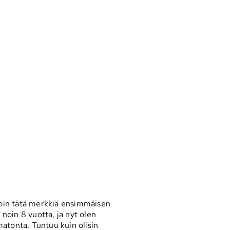
oin tätä merkkiä ensimmäisen
 noin 8 vuotta, ja nyt olen
atonta. Tuntuu kuin olisin