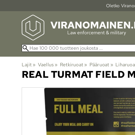
Oletko Viranom
Lajit
‪»
Vaellus
‪»
Retkiruoat
‪»
Pääruoat
‪»
Liharuoa
REAL TURMAT
FIELD 