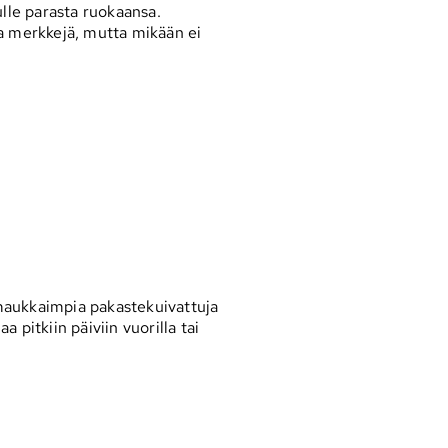
ulle parasta ruokaansa.
ta merkkejä, mutta mikään ei
maukkaimpia pakastekuivattuja
 pitkiin päiviin vuorilla tai