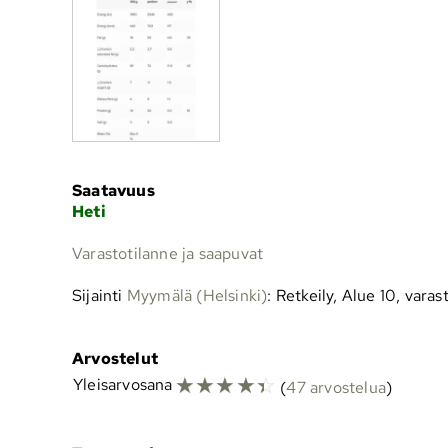
Saatavuus
Heti
Varastotilanne ja saapuvat
Sijainti
Myymälä (Helsinki)
: Retkeily, Alue 10, varas
Arvostelut
☆
☆
☆
☆
☆
Yleisarvosana
(
47 arvostelua
)