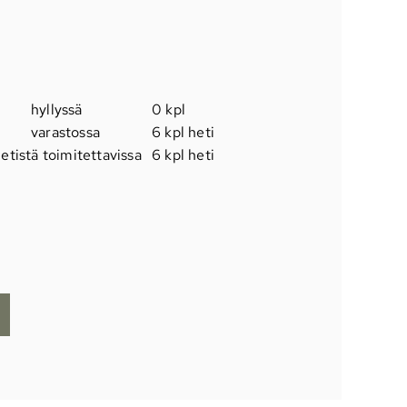
hyllyssä
0 kpl
varastossa
6 kpl heti
etistä toimitettavissa
6 kpl heti