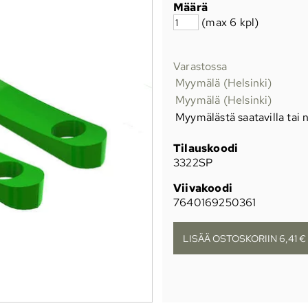
Määrä
(max 6 kpl)
Varastossa
Myymälä (Helsinki)
Myymälä (Helsinki)
Myymälästä saatavilla tai n
Tilauskoodi
3322SP
Viivakoodi
7640169250361