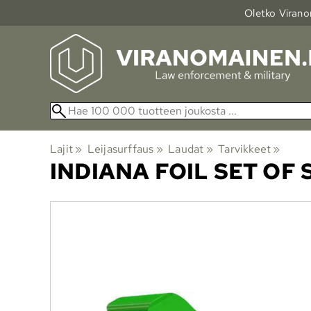
Oletko Viranom
Lajit
‪»
Leijasurffaus
‪»
Laudat
‪»
Tarvikkeet
‪»
INDIANA
FOIL SET OF