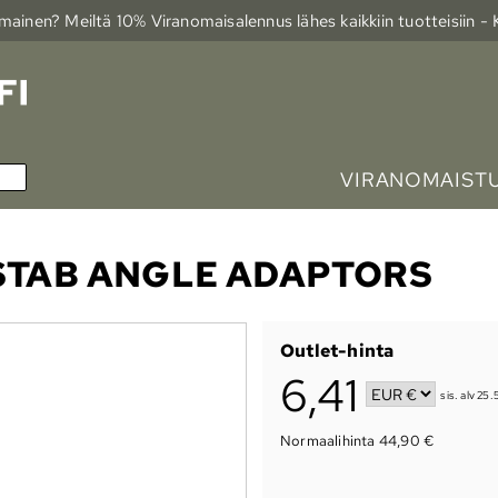
ainen? Meiltä 10% Viranomais­alennus lähes kaikkiin tuotteisiin -
VIRANOMAIST
 STAB ANGLE ADAPTORS
Outlet-hinta
6,41
sis. alv 25.
Normaalihinta 44,90 €