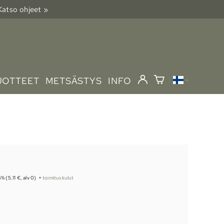
 Katso ohjeet »
UOTTEET
METSÄSTYS
INFO
5% (5.11 €, alv 0)
+
toimituskulut